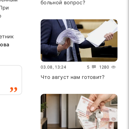
больной вопрос?
 При
о
етник
рова
03.08, 13:24
5
1280
Что август нам готовит?