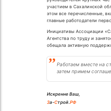
участием в Сахалинской об
этом все перечисленные, вк
главные работодатели перво
Инициативы Ассоциации «Са
Агентства по труду и занят
обещала активную поддержк
Работаем вместе на с
затем примем соглаше
Искренне Ваш,
З
а-
С
трой.
РФ