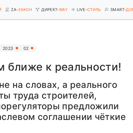
Й
ZA-
ЗАКОН
ДИРЕКТ-
WAY
LIVE-
СТИЛЬ
SMART-
ДО
2023
02
м ближе к реальности!
не на словах, а реального
ы труда строителей,
морегуляторы предложили
аслевом соглашении чёткие