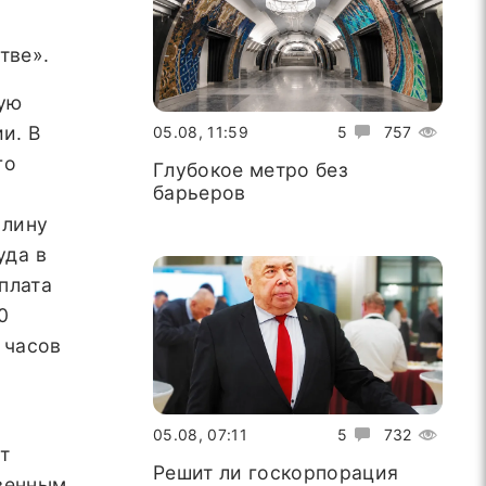
тве».
ную
и. В
05.08, 11:59
5
757
го
Глубокое метро без
барьеров
алину
уда в
плата
0
 часов
05.08, 07:11
5
732
т
Решит ли госкорпорация
твенным