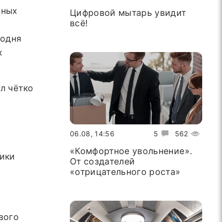
ьных
Цифровой мытарь увидит
всё!
годня
х
л чётко
06.08, 14:56
5
562
«Комфортное увольнение».
мики
От создателей
«отрицательного роста»
вого