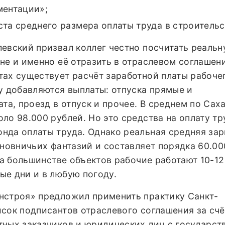
ментации»;
та среднего размера оплаты труда в строительс
евский призвал коллег честно посчитать реаль
не и именно её отразить в отраслевом соглашени
тах существует расчёт заработной платы рабоче
у добавляются выплаты: отпуска прямые и
ата, проезд в отпуск и прочее. В среднем по Сах
ло 98.000 рублей. Но это средства на оплату тр
нда оплаты труда. Однако реальная средняя зар
иновничьих фантазий и составляет порядка 60.00
 на большинстве объектов рабочие работают 10-12
ые дни и в любую погоду.
нстроя» предложил применить практику Санкт-
сок подписантов отраслевого соглашения за счё
тных заказчиков и юридических лиц с государс