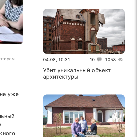
автором
04.08, 10:31
10
1058
Убит уникальный объект
архитектуры
оне уже
льный
0
жного