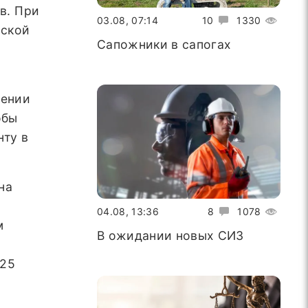
в. При
03.08, 07:14
10
1330
нской
Сапожники в сапогах
шении
обы
нту в
на
04.08, 13:36
8
1078
м
В ожидании новых СИЗ
025