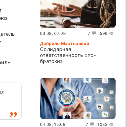
и
оюз
06.08, 07:09
7
596
датель
и
Добрило Мастеровой
Солидарная
ответственность «по-
братски»
рил»
юз
04.08, 15:09
7
1083