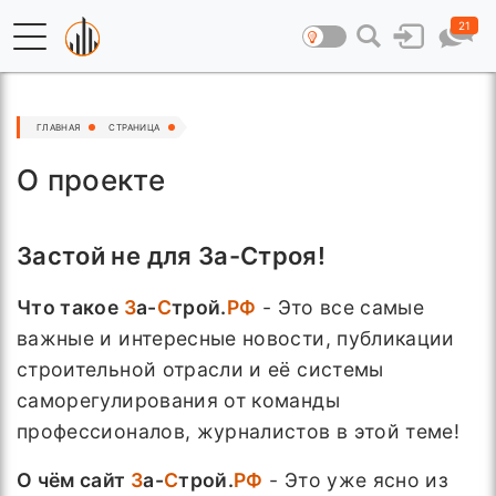
21
ГЛАВНАЯ
СТРАНИЦА
О проекте
Застой не для За-Строя!
Что такое
З
а-
С
трой.
РФ
-
Это все самые
важные и интересные новости, публикации
строительной отрасли и её системы
саморегулирования от команды
профессионалов, журналистов в этой теме!
О чём сайт
З
а-
С
трой.
РФ
-
Это уже ясно из