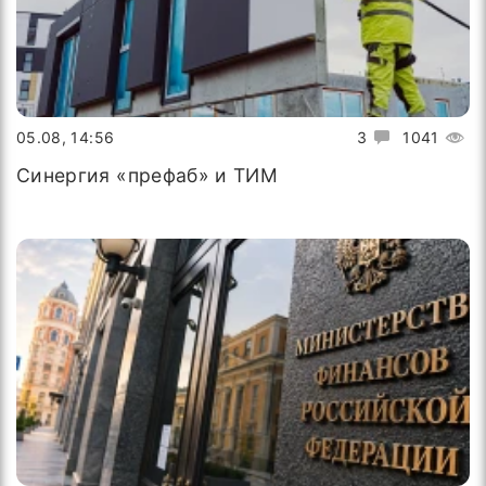
05.08, 14:56
3
1041
Синергия «префаб» и ТИМ