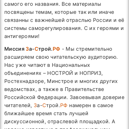
самого его названия. Все материалы
посвящены темам, которые так или иначе
связанны с важнейшей отраслью России и её
системы саморегулирования. С их героями и
антигероями!
Миссия
З
а-
С
трой.
РФ
-
Мы стремительно
расширяем свою читательскую аудиторию.
Нас уже читают в Национальных
объединениях – НОСТРОЙ и НОПРИЗ,
Ростехнадзоре, Минстрое и многих других
ведомствах, а также в Правительстве
Российской Федерации. Завоевывая доверие
читателей,
З
а-
С
трой.
РФ
намерен в самое
ближайшее время стать лучшей
дискуссионной, отраслевой площадкой. А