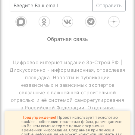
Отправить
Обратная связь
Цифровое интернет издание За-Строй.РФ |
Дискуссионно - информационная, отраслевая
площадка. Новости и публикации
независимых и зависимых экспертов
связанные с важнейшей строительной
отраслью и её системой саморегулирования
в Российской Федерации. Отдельные
публикации могут содержать информацию,
Предупреждение!
Проект использует технологию
cookies, небольшие текстовые файлы, размещаемые
не предназначенную для пользователей
на Вашем компьютере с целью сохранения
до 18 лет
временной информации. Собранная при помощи
cookie информация не может идентифицировать вас,