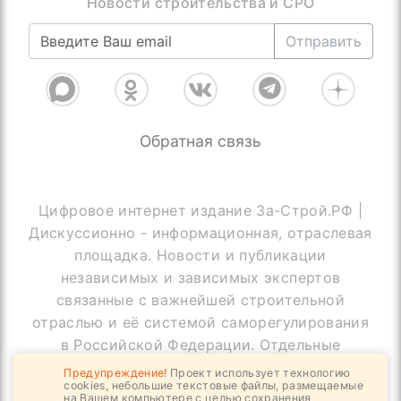
Новости строительства и СРО
Отправить
Обратная связь
Цифровое интернет издание За-Строй.РФ |
Дискуссионно - информационная, отраслевая
площадка. Новости и публикации
независимых и зависимых экспертов
связанные с важнейшей строительной
отраслью и её системой саморегулирования
в Российской Федерации. Отдельные
публикации могут содержать информацию,
Предупреждение!
Проект использует технологию
cookies, небольшие текстовые файлы, размещаемые
не предназначенную для пользователей
на Вашем компьютере с целью сохранения