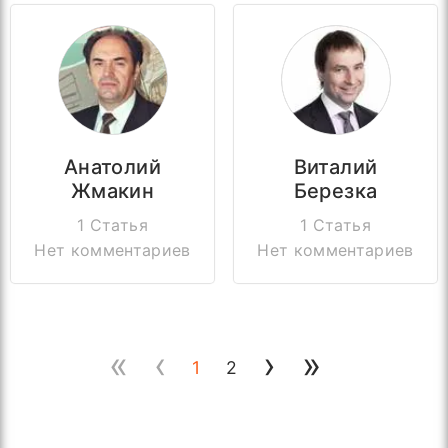
Анатолий
Виталий
Жмакин
Березка
1 Статья
1 Статья
Нет комментариев
Нет комментариев
«
‹
›
»
1
2