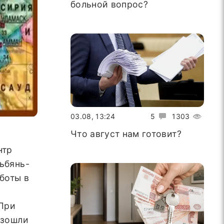
больной вопрос?
03.08, 13:24
5
1303
Что август нам готовит?
нтр
ьбянь-
боты в
 При
оизошли