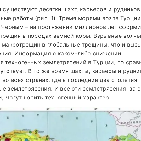
 существуют десятки шахт, карьеров и рудников,
ые работы (рис. 1). Тремя морями возле Турции 
 Чёрным – на протяжении миллионов лет сформ
трещин в породах земной коры. Взрывные волн
 макротрещин в глобальные трещины, что и выз
ения. Информация о каком-либо снижении
я техногенных землетрясений в Турции, по срав
тствует. В то же время шахты, карьеры и рудни
во всех странах, где в последние два столетия
е землетрясения. И все эти землетрясения, за 
и, могут носить техногенный характер.