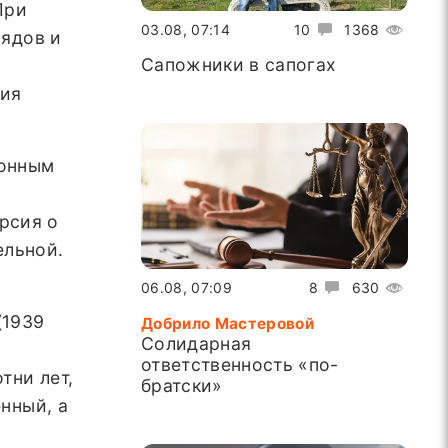
При
03.08, 07:14
10
1368
рядов и
Сапожники в сапогах
ния
ионным
рсия о
ельной.
06.08, 07:09
8
630
(1939
Добрило Мастеровой
Солидарная
ответственность «по-
тни лет,
братски»
енный, а