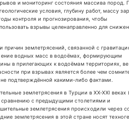
рывов и мониторинг состояния массива пород. 
геологические условия, глубину работ, массу за
оды контроля и прогнозирования, чтобы
пользовать взрывы целенаправленно для сниже
ии причин землетрясений, связанной с гравитац
жение водных масс в водоёмах, формирующим
ны в прилегающих к водоёмам территориях, ве
сности при взрывах является более чем сомнит
, не подтверждённой какими-либо фактами.
ельные землетрясения в Турции в XX-XXI веках 
по сравнению с предыдущими столетиями и
ушительные землетрясения происходили через со
едние землетрясения в этой стране носят техног