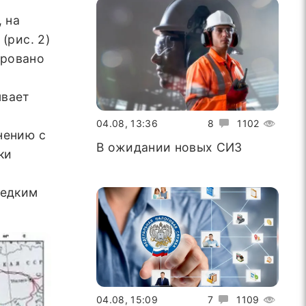
 на
(рис. 2)
ировано
ы
ывает
04.08, 13:36
8
1102
нению с
В ожидании новых СИЗ
ки
редким
04.08, 15:09
7
1109