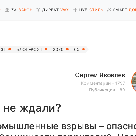
Й
ZA-
ЗАКОН
ДИРЕКТ-
WAY
LIVE-
СТИЛЬ
SMART-
ДО
OST
БЛОГ–POST
2026
05
Сергей Яковлев
Комментарии - 1797
Публикации - 80
а не ждали?
омышленные взрывы – опасн