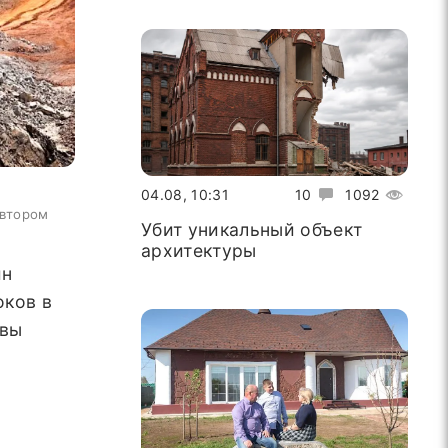
04.08, 10:31
10
1092
автором
Убит уникальный объект
архитектуры
ин
оков в
ывы