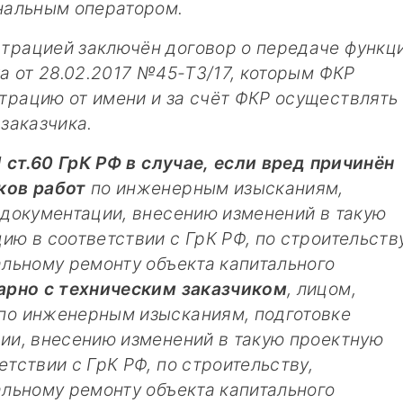
нальным оператором.
трацией заключён договор о передаче функц
а от 28.02.2017 №45-ТЗ/17, которым ФКР
рацию от имени и за счёт ФКР осуществлять
заказчика.
1 ст.60 ГрК РФ в случае, если вред причинён
ков работ
по инженерным изысканиям,
 документации, внесению изменений в такую
ю в соответствии с ГрК РФ, по строительству
альному ремонту объекта капитального
арно с техническим заказчиком
, лицом,
по инженерным изысканиям, подготовке
ии, внесению изменений в такую проектную
тствии с ГрК РФ, по строительству,
альному ремонту объекта капитального