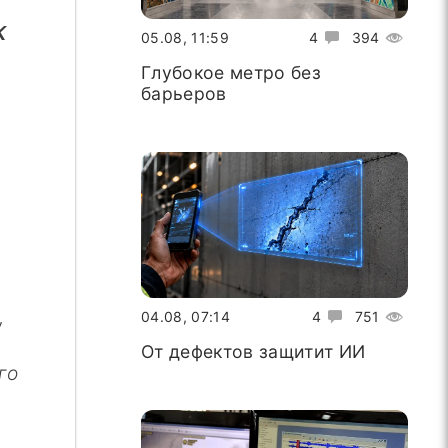
К
05.08, 11:59
4
394
Глубокое метро без
барьеров
,
04.08, 07:14
4
751
о
От дефектов защитит ИИ
го