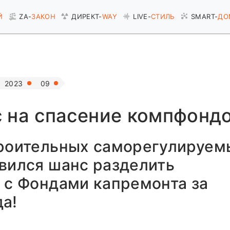
Й
ZA-
ЗАКОН
ДИРЕКТ-
WAY
LIVE-
СТИЛЬ
SMART-
ДО
2023
09
 на спасение компфонд
троительных саморегулируем
вился шанс разделить
 с Фондами капремонта за
а!