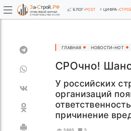
БЛОГ-
POST
ЦИФРА-
СТРО
ГЛАВНАЯ
НОВОСТИ–HOT
СРОчно! Шанс
У российских с
организаций поя
ответственность
причинение вред
5865
5