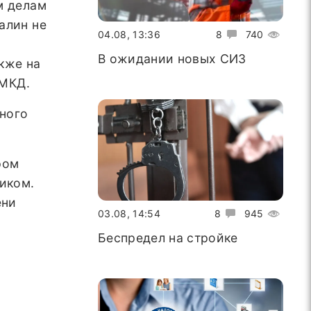
м делам
алин не
04.08, 13:36
8
740
О
В ожидании новых СИЗ
кже на
 МКД.
тного
ром
иком.
ени
03.08, 14:54
8
945
Беспредел на стройке