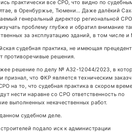
ись практически все СРО, что видно по судебны
Алтае, в Оренбуржье, Тюмени… Даже далёкий Сах
ажаемый генеральный директор региональной СР
изучать проблему глубже и обратил внимание та
ственных за эксплуатацию зданий, в том числе и
ийская судебная практика, не имеющая прецеден
ит противоречивые решения.
ежее решение по делу № А32-12044/2023, в кото
 признал, что ФКР является техническим заказч
РО на то, что судебная практика в скором врем
дут нести наравне со СРО ответственность по
ие выполненных некачественных работ.
 данном судебном деле.
строителей подало иск к администрации