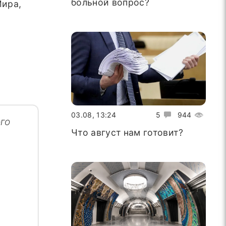
больной вопрос?
Мира,
е
03.08, 13:24
5
944
го
Что август нам готовит?