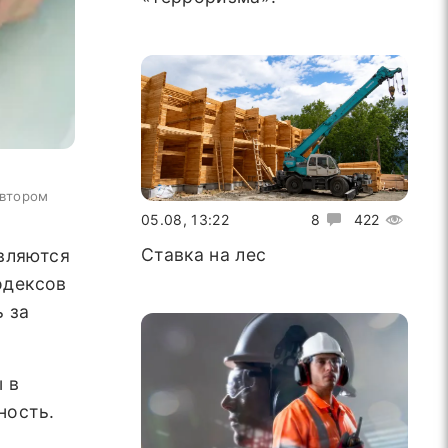
автором
05.08, 13:22
8
422
Ставка на лес
вляются
одексов
ь за
 в
ность.