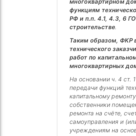
многоквартирном до
функциям техническог
РФ и п.п. 4.1, 4.3, 6 
строительстве
.
Таким образом, ФКР 
технического заказчи
работ по капитально
многоквартирных до
На основании ч. 4 ст
передачи функций техн
капитальному ремонту
собственники помещен
ремонта на счёте, сче
самоуправления и (и
учреждениям на основ