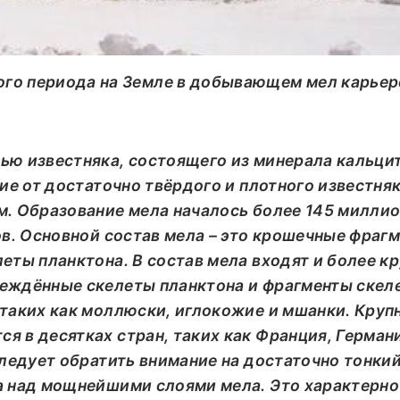
го периода на Земле в добывающем мел карьер
ью известняка, состоящего из минерала кальци
чие от достаточно твёрдого и плотного известняк
м. Образование мела началось более 145 миллио
ов. Основной состав мела – это
крошечные фраг
еты планктона. В состав мела входят и более к
еждённые скелеты планктона и фрагменты скел
 таких как моллюски, иглокожие и мшанки. Круп
 в десятках стран, таких как Франция, Герман
Следует обратить внимание на достаточно тонки
а над мощнейшими слоями мела. Это характерно