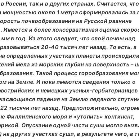
в России, так и в других странах. Считается, чт
ы мощностью около 1 метра сформировались за 
 скорость почвообразования на Русской равнине
од. Имеется и более консервативная оценка скоро
мм в год. Из этого следует, что слой почвы над
азовываться 20-40 тысяч лет назад. То есть, в
на определённых участках планеты происходил
ний мела из морских глубин на поверхность – 
бразования. Такой процесс горообразования мо
м на Земле. И пока имеются сведения только о
австрийских и немецких ученых-гербигерианцев
 касающиеся падения на Землю ледяного спутни
 22 тысячи лет назад. Предположительно, огро
не Филлипинского моря и «утопить» континент,
рикой. Опускание одной части
суши могло вызв
на других участках суши, в результате чего, в 