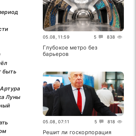
о
период
сти
05.08, 11:59
5
838
Глубокое метро без
барьеров
и
шёл
г быть
 Артура
ка Луны
мный
05.08, 07:11
5
818
ать
том
Решит ли госкорпорация