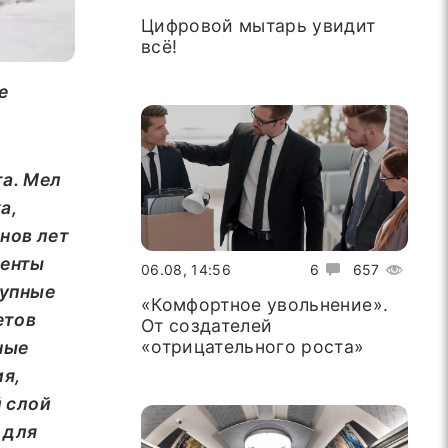
Цифровой мытарь увидит
всё!
е
та. Мел
а,
нов лет
менты
06.08, 14:56
6
657
рупные
«Комфортное увольнение».
етов
От создателей
«отрицательного роста»
ные
ия,
й слой
 для