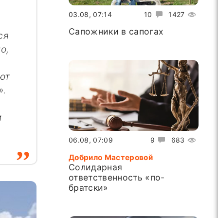
03.08, 07:14
10
1427
Сапожники в сапогах
ся
о,
ют
».
м
06.08, 07:09
9
683
Добрило Мастеровой
Солидарная
ответственность «по-
братски»