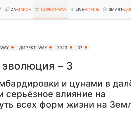
Й
ZA-
ЗАКОН
ДИРЕКТ-
WAY
LIVE-
СТИЛЬ
SMART-
ДО
–WAY
ДИРЕКТ–WAY
2023
07
 эволюция – 3
мбардировки и цунами в дал
 серьёзное влияние на
уть всех форм жизни на Зем