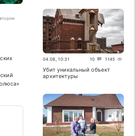
автором
еских
04.08, 10:31
10
1145
Убит уникальный объект
нский
архитектуры
полюса»