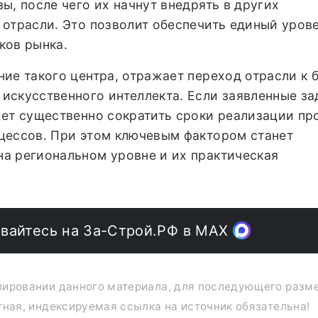
ы, после чего их начнут внедрять в других
 отрасли. Это позволит обеспечить единый уров
ков рынка.
ие такого центра, отражает переход отрасли к 
искусственного интеллекта. Если заявленные за
жет существенно сократить сроки реализации пр
цессов. При этом ключевым фактором станет
а региональном уровне и их практическая
вайтесь на За-Строй.РФ в МАХ
опировании данного материала, для последующего раз
тная, индексируемая ссылка на источник обязательна!