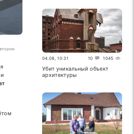
автором
04.08, 10:31
10
1045
ля
Убит уникальный объект
архитектуры
 и
ат
ётом