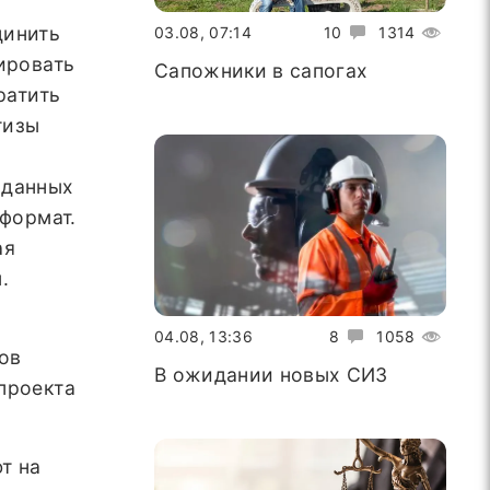
динить
03.08, 07:14
10
1314
ировать
Сапожники в сапогах
ратить
тизы
 данных
 формат.
ая
.
04.08, 13:36
8
1058
ов
В ожидании новых СИЗ
проекта
т на