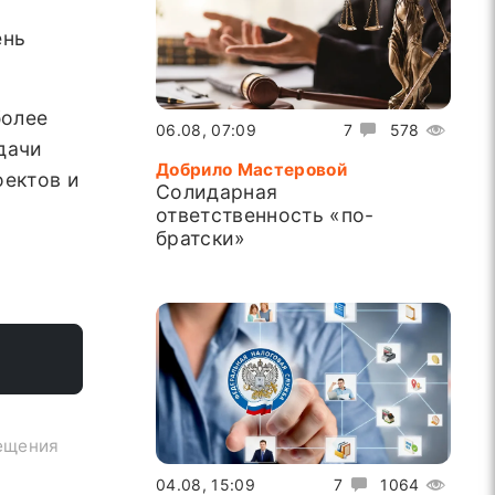
ень
более
06.08, 07:09
7
578
дачи
Добрило Мастеровой
оектов и
Солидарная
ответственность «по-
братски»
мещения
04.08, 15:09
7
1064