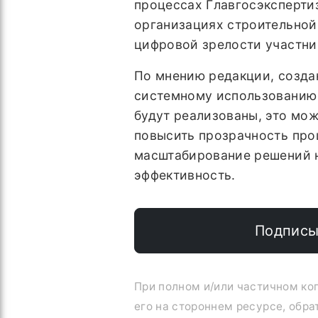
процессах Главгосэкспертиз
организациях строительной
цифровой зрелости участни
По мнению редакции, создан
системному использованию 
будут реализованы, это мо
повысить прозрачность про
масштабирование решений н
эффективность.
Подписы
При полном и/или частичном к
его на стороннем ресурсе, обра