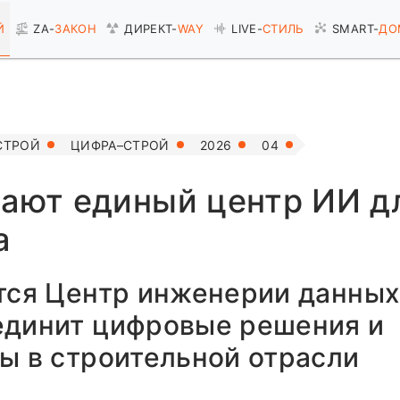
Й
ZA-
ЗАКОН
ДИРЕКТ-
WAY
LIVE-
СТИЛЬ
SMART-
ДО
СТРОЙ
ЦИФРА–СТРОЙ
2026
04
дают единый центр ИИ д
а
тся Центр инженерии данных
единит цифровые решения и
ы в строительной отрасли