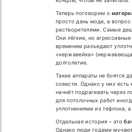
концом, чтобы не залипала.
Теперь поговорим о
матери
просто дань моде, а вопро
растворителями. Самые деш
Они лёгкие, но агрессивные
временем разъедают уплотне
«нержавейка» (нержавеющая 
долголетие.
Такие аппараты не боятся д
совести. Однако у них есть 
начнёт подрагивать через п
для потолочных работ иног
уплотнениями из тефлона, а
Отдельная история – это
ба
Однако люди годами мучают