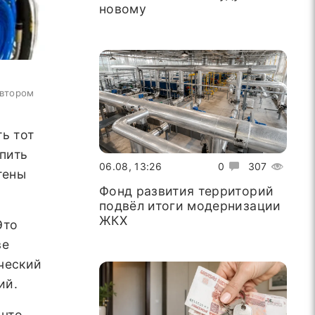
новому
автором
ь тот
упить
06.08, 13:26
0
307
тены
Фонд развития территорий
подвёл итоги модернизации
ЖКХ
Это
ве
ческий
ий.
 что