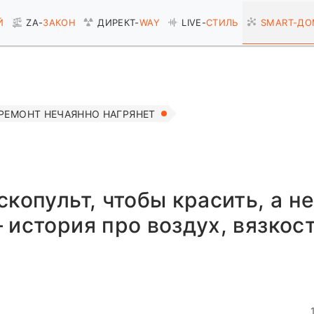
Й
ZA-
ЗАКОН
ДИРЕКТ-
WAY
LIVE-
СТИЛЬ
SMART-
ДО
РЕМОНТ НЕЧАЯННО НАГРЯНЕТ
копульт, чтобы красить, а н
 история про воздух, вязкост