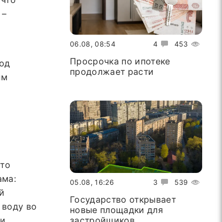
 –
06.08, 08:54
4
453
Просрочка по ипотеке
год
продолжает расти
им
з
это
ама:
05.08, 16:26
3
539
й
Государство открывает
 воду во
новые площадки для
застройщиков
ми