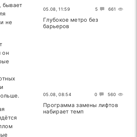
, бывает
05.08, 11:59
5
661
ля
Глубокое метро без
 и не
барьеров
т
 он
рые
лотных
ли
05.08, 08:54
0
560
больше.
Программа замены лифтов
ая
набирает темп
идётся
оплом
вые