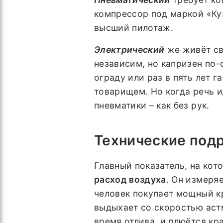
компрессор под маркой «Куз
высший пилотаж.
Электрический
же живёт св
независим, но капризен по-с
ограду или раз в пять лет 
товарищем. Но когда речь и
пневматики – как без рук.
Технические под
Главный показатель, на кот
расход воздуха
. Он измеряе
человек покупает мощный кр
выдыхает со скоростью астм
время отлива, и плюётся кр