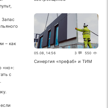
ульт,
. Запас
 пьяного
и – как
05.08, 14:56
3
550
Синергия «префаб» и ТИМ
о «но»:
ать с
.
ку.
 если