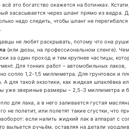
 всё это богатство окажется на ботинках. Кстати
рый засасывается через шланг прямо из ведра. Д
олько надо следить, чтобы шланг не перегибался
.
давцы не любят раскрывать, потому что она руши
ла
(или дюзы, на профессиональном сленге). Чем
ски за один проход и тем крупнее частицы, кото
мент. Для тонких работ – автомобильных лаков,
но сопло 1,2-1,5 миллиметра. Для грунтовок и п
. А для такой экзотики, как жидкая шпаклёвка и
ны уже звериные размеры – 2,5-3 миллиметра и 
пло для лака, а в него заливается густая маслян
его не полетит, или полетят такие сгустки, что пр
наоборот: если налить жидкий лак в аппарат с с
то выльется ручьём, оставляя на детали уродли