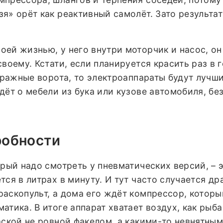
я» орёт как реактивный самолёт. Зато результат
оей жизнью, у него внутри моторчик и насос, он
воему. Кстати, если планируется красить раз в 
гаражные ворота, то электроаппараты будут лучш
дёт о мебели из бука или кузове автомобиля, бе
робности
орый надо смотреть у пневматических версий, – 
тся в литрах в минуту. И тут часто случается др
аскопульт, а дома его ждёт компрессор, которы
атика. В итоге аппарат хватает воздух, как рыба
аской не ровной факелом, а какими-то невнятны