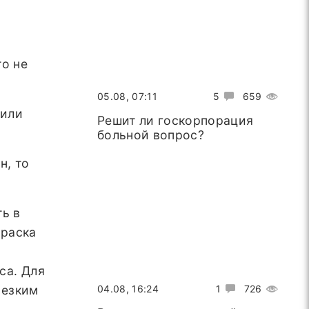
то не
05.08, 07:11
5
659
 или
Решит ли госкорпорация
больной вопрос?
н, то
ть в
краска
са. Для
резким
04.08, 16:24
1
726