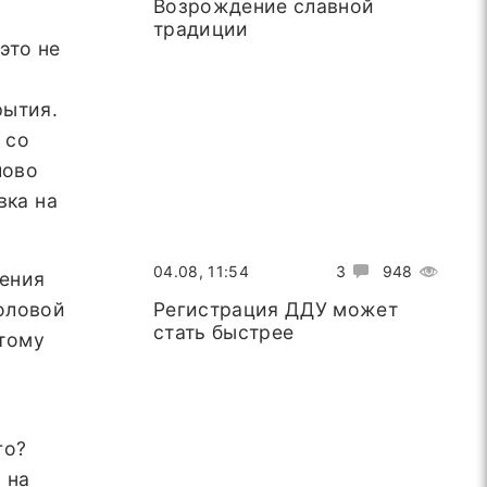
Возрождение славной
традиции
это не
рытия.
 со
лово
вка на
04.08, 11:54
3
948
рения
головой
Регистрация ДДУ может
стать быстрее
этому
го?
 на