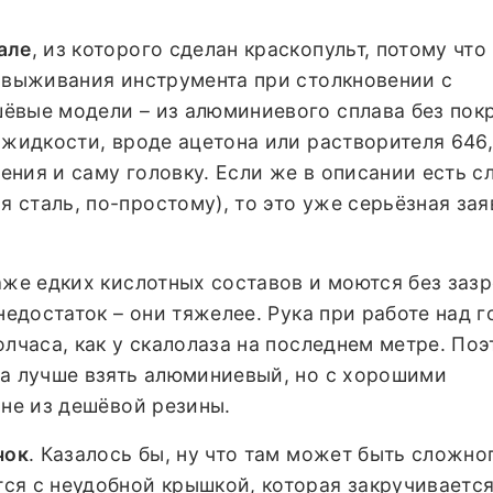
але
, из которого сделан краскопульт, потому что 
с выживания инструмента при столкновении с
ёвые модели – из алюминиевого сплава без пок
 жидкости, вроде ацетона или растворителя 646,
ния и саму головку. Если же в описании есть с
сталь, по-простому), то это уже серьёзная зая
аже едких кислотных составов и моются без заз
недостаток – они тяжелее. Рука при работе над 
олчаса, как у скалолаза на последнем метре. По
да лучше взять алюминиевый, но с хорошими
 не из дешёвой резины.
чок
. Казалось бы, ну что там может быть сложно
ся с неудобной крышкой, которая закручивается