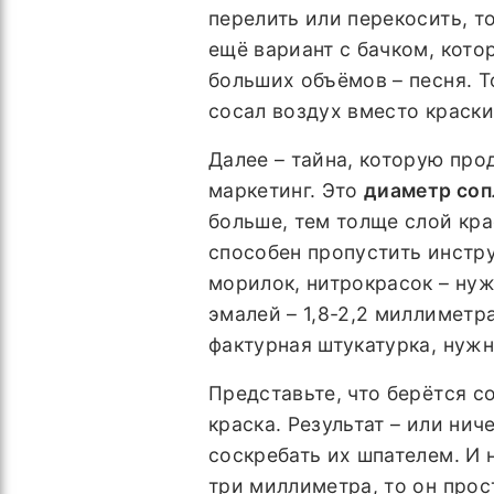
перелить или перекосить, то
ещё вариант с бачком, кото
больших объёмов – песня. Т
сосал воздух вместо краски
Далее – тайна, которую про
маркетинг. Это
диаметр соп
больше, тем толще слой кра
способен пропустить инстру
морилок, нитрокрасок – нуж
эмалей – 1,8-2,2 миллиметра
фактурная штукатурка, нуж
Представьте, что берётся со
краска. Результат – или нич
соскребать их шпателем. И 
три миллиметра, то он прос