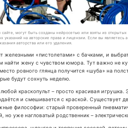
 сайте, могут быть созданы нейросетью или взяты из открытых
ых указаний на авторские права и лицензии. Если вы являетесь 
казания авторства или его удаления.
т железными «пистолетами» с бачками, и выбрат
м найти жену с чувством юмора. Тут важно не к
место ровного глянца получится «шуба» на полс
орые будут сохнуть неделю.
о любой краскопульт – просто красивая игрушка. 
 подаётся и смешивается с краской. Существует д
жные философии: старый проверенный пневмати
й, но уже нагловатый родственник – электрическ
мпрессора, шлангов и терпения соседей, потому