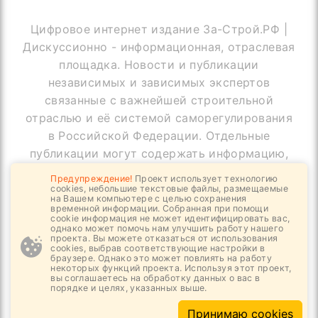
Цифровое интернет издание За-Строй.РФ |
Дискуссионно - информационная, отраслевая
площадка. Новости и публикации
независимых и зависимых экспертов
связанные с важнейшей строительной
отраслью и её системой саморегулирования
в Российской Федерации. Отдельные
публикации могут содержать информацию,
не предназначенную для пользователей
Предупреждение!
Проект использует технологию
до 18 лет
cookies, небольшие текстовые файлы, размещаемые
на Вашем компьютере с целью сохранения
временной информации. Собранная при помощи
cookie информация не может идентифицировать вас,
однако может помочь нам улучшить работу нашего
проекта. Вы можете отказаться от использования
© Copyright За-Строй.РФ, 2019 - 2026
cookies, выбрав соответствующие настройки в
браузере. Однако это может повлиять на работу
Все права защищены
некоторых функций проекта. Используя этот проект,
вы соглашаетесь на обработку данных о вас в
порядке и целях, указанных выше.
Принимаю cookies