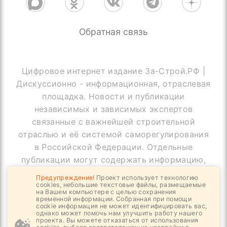
Обратная связь
Цифровое интернет издание За-Строй.РФ |
Дискуссионно - информационная, отраслевая
площадка. Новости и публикации
независимых и зависимых экспертов
связанные с важнейшей строительной
отраслью и её системой саморегулирования
в Российской Федерации. Отдельные
публикации могут содержать информацию,
не предназначенную для пользователей
Предупреждение!
Проект использует технологию
до 18 лет
cookies, небольшие текстовые файлы, размещаемые
на Вашем компьютере с целью сохранения
временной информации. Собранная при помощи
cookie информация не может идентифицировать вас,
однако может помочь нам улучшить работу нашего
проекта. Вы можете отказаться от использования
© Copyright За-Строй.РФ, 2019 - 2026