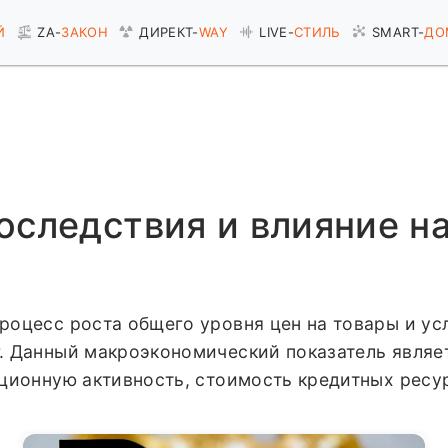
Й
ZA-
ЗАКОН
ДИРЕКТ-
WAY
LIVE-
СТИЛЬ
SMART-
ДО
оследствия и влияние н
оцесс роста общего уровня цен на товары и усл
. Данный макроэкономический показатель являе
ционную активность, стоимость кредитных ресу