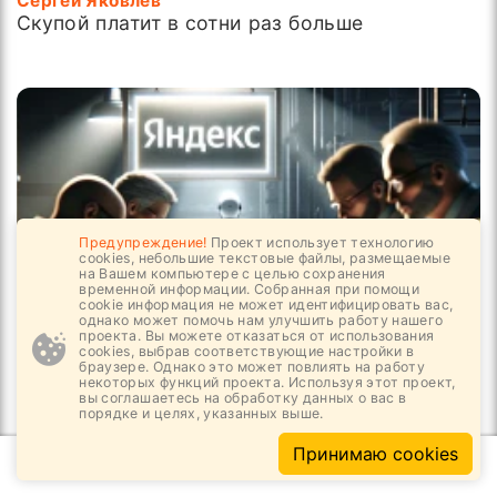
Сергей Яковлев
Скупой платит в сотни раз больше
Предупреждение!
Проект использует технологию
cookies, небольшие текстовые файлы, размещаемые
на Вашем компьютере с целью сохранения
временной информации. Собранная при помощи
cookie информация не может идентифицировать вас,
однако может помочь нам улучшить работу нашего
проекта. Вы можете отказаться от использования
cookies, выбрав соответствующие настройки в
06.08, 10:24
3
333
браузере. Однако это может повлиять на работу
некоторых функций проекта. Используя этот проект,
Победа Яндекса и смерть Интернета?
вы соглашаетесь на обработку данных о вас в
порядке и целях, указанных выше.
Принимаю cookies