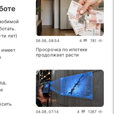
боте
 любимой
ботать.
ти лет)
06.08, 08:54
4
781
Просрочка по ипотеке
т имеет
продолжает расти
е
од.
ые
осить
04.08, 07:14
4
1267