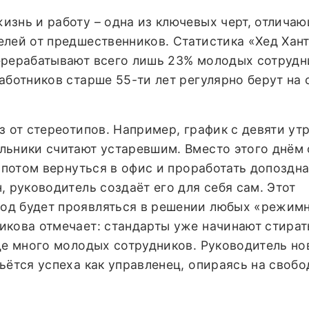
изнь и работу – одна из ключевых черт, отлича
елей от предшественников. Статистика «Хед Хан
ерерабатывают всего лишь 23% молодых сотрудн
аботников старше 55-ти лет регулярно берут на 
з от стереотипов. Например, график с девяти ут
льники считают устаревшим. Вместо этого днём
а потом вернуться в офис и проработать допоздна
, руководитель создаёт его для себя сам. Этот
од будет проявляться в решении любых «режим
икова отмечает: стандарты уже начинают стират
де много молодых сотрудников. Руководитель но
ьётся успеха как управленец, опираясь на свобо