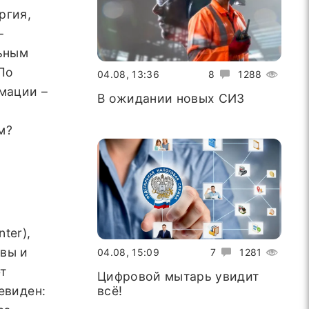
ргия,
–
льным
По
04.08, 13:36
8
1288
мации –
В ожидании новых СИЗ
м?
ter),
ивы и
04.08, 15:09
7
1281
т
Цифровой мытарь увидит
евиден:
всё!