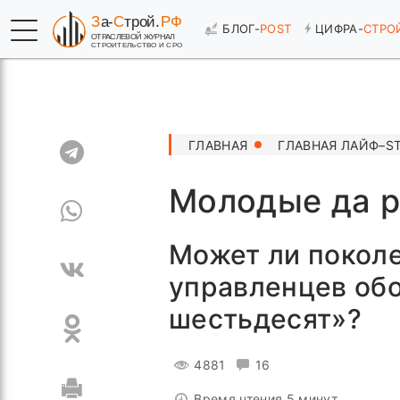
БЛОГ-
POST
ЦИФРА-
СТРО
ГЛАВНАЯ
ГЛАВНАЯ ЛАЙФ–S
Молодые да р
Может ли покол
управленцев обо
шестьдесят»?
4881
16
Время чтения 5 минут