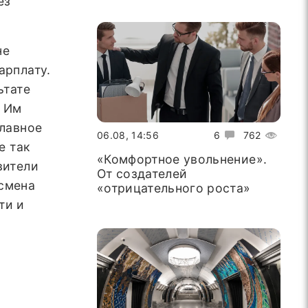
ез
не
арплату.
ьтате
. Им
главное
06.08, 14:56
6
762
е так
«Комфортное увольнение».
вители
От создателей
 смена
«отрицательного роста»
ти и