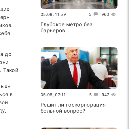
ющих
05.08, 11:59
5
960
тер»
Глубокое метро без
иков.
барьеров
себя
ра до
 они
. Такой
ных»
ься в
05.08, 07:11
5
947
вой
Решит ли госкорпорация
ду,
больной вопрос?