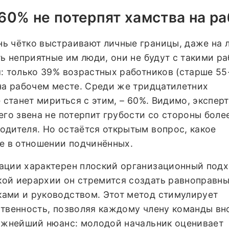
60% не потерпят хамства на ра
ь чётко выстраивают личные границы, даже на
ть неприятные им люди, они не будут с такими ра
: только 39% возрастных работников (старше 55-
на рабочем месте. Среди же тридцатилетних
 станет мириться с этим, – 60%. Видимо, экспер
его звена не потерпит грубости со стороны боле
одителя. Но остаётся открытым вопрос, какое
бе в отношении подчинённых.
ации характерен плоский организационный подх
ой иерархии он стремится создать равноправн
ами и руководством. Этот метод стимулирует
ственность, позволяя каждому члену команды вн
Важнейший нюанс: молодой начальник оценивает