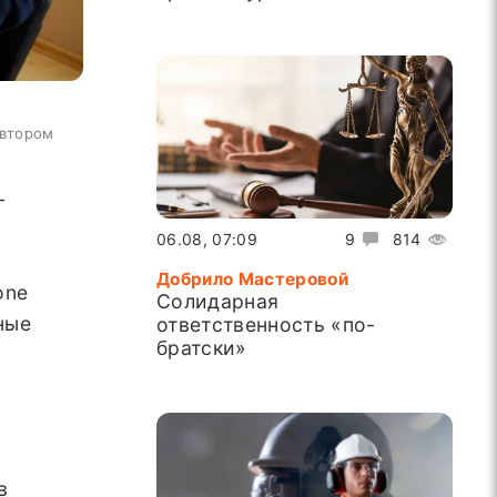
автором
-
06.08, 07:09
9
814
Добрило Мастеровой
one
Солидарная
ные
ответственность «по-
братски»
в