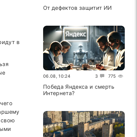
От дефектов защитит ИИ
ридут в
ьзя
ые
06.08, 10:24
3
775
Победа Яндекса и смерть
Интернета?
чего
таршему
 свою
ными