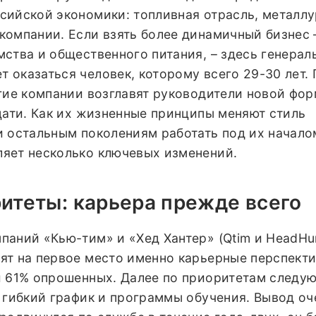
сийской экономики: топливная отрасль, металлу
компании. Если взять более динамичный бизнес 
мства и общественного питания, – здесь генера
оказаться человек, которому всего 29-30 лет. 
гие компании возглавят руководители новой фор
цати. Как их жизненные принципы меняют стиль
и остальным поколениям работать под их начало
яет несколько ключевых изменений.
итеты: карьера прежде всего
аний «Кью-тим» и «Хед Хантер» (Qtim и HeadHun
ят на первое место именно карьерные перспект
и 61% опрошенных. Далее по приоритетам следую
 гибкий график и программы обучения. Вывод оч