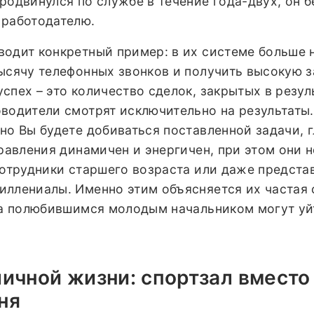
родвинулся по службе в течение года-двух, он б
 работодателю.
водит конкретный пример: в их системе больше 
ысячу телефонных звонков и получить высокую з
спех – это количество сделок, закрытых в резул
оводители смотрят исключительно на результаты
но Вы будете добиваться поставленной задачи, 
правления динамичен и энергичен, при этом они н
сотрудники старшего возраста или даже предста
иллениалы. Именно этим объясняется их частая
 за полюбившимся молодым начальником могут уй
личной жизни: спортзал вместо
ня