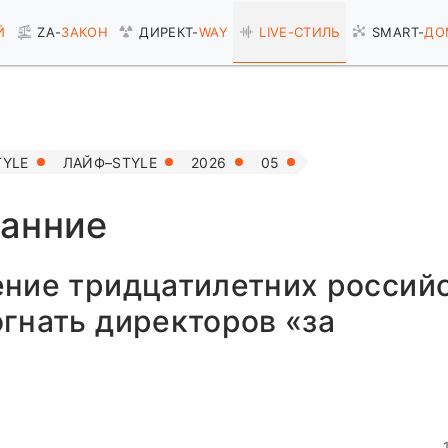
Й
ZA-
ЗАКОН
ДИРЕКТ-
WAY
LIVE-
СТИЛЬ
SMART-
ДО
TYLE
ЛАЙФ–STYLE
2026
05
анние
ение тридцатилетних россий
гнать директоров «за