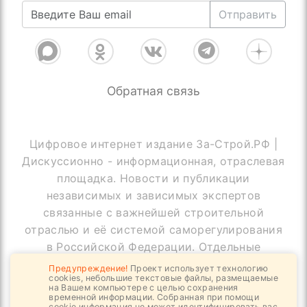
Отправить
Обратная связь
Цифровое интернет издание За-Строй.РФ |
Дискуссионно - информационная, отраслевая
площадка. Новости и публикации
независимых и зависимых экспертов
связанные с важнейшей строительной
отраслью и её системой саморегулирования
в Российской Федерации. Отдельные
публикации могут содержать информацию,
Предупреждение!
Проект использует технологию
cookies, небольшие текстовые файлы, размещаемые
не предназначенную для пользователей
на Вашем компьютере с целью сохранения
до 18 лет
временной информации. Собранная при помощи
cookie информация не может идентифицировать вас,