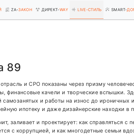
Й
ZA-
ЗАКОН
ДИРЕКТ-
WAY
LIVE-
СТИЛЬ
SMART-
ДО
а 89
 отрасль и СРО показаны через призму человечес
мы, финансовые качели и творческие вспышки. З
самозанятых и работы на износ до ироничных и
ейную ипотеку и даже дизайнерские находки в п
очит, заливает и проектирует: как справляться с
тся с коррупцией, и как многодетные семьи вдо