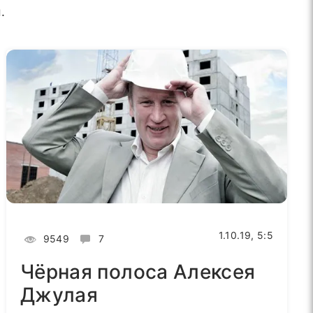
.
1.10.19, 5:5
9549
7
Чёрная полоса Алексея
Джулая