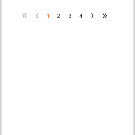
«
‹
›
»
1
2
3
4