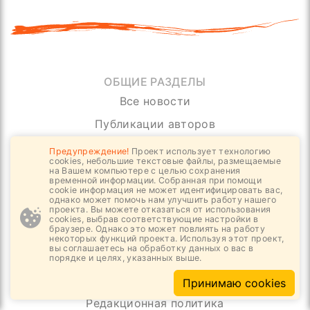
ОБЩИЕ РАЗДЕЛЫ
Все новости
Публикации авторов
Научные материалы
Предупреждение!
Проект использует технологию
cookies, небольшие текстовые файлы, размещаемые
Светские материалы
на Вашем компьютере с целью сохранения
временной информации. Собранная при помощи
cookie информация не может идентифицировать вас,
Материалы Цифровизации
однако может помочь нам улучшить работу нашего
проекта. Вы можете отказаться от использования
Судебно - Правовые материалы
cookies, выбрав соответствующие настройки в
браузере. Однако это может повлиять на работу
ПРАВОВЫЕ ДОКУМЕНТЫ
некоторых функций проекта. Используя этот проект,
вы соглашаетесь на обработку данных о вас в
Политика конфиденциальности
порядке и целях, указанных выше.
Правила комментирования
Принимаю cookies
Редакционная политика