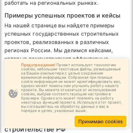
работать на региональных рынках.
Примеры успешных проектов и кейсы
На нашей странице вы найдете примеры
успешных государственных строительных
проектов, реализованных в различных
регионах России. Мы делимся кейсами,
которые демонстрируют эффективные
Предупреждение!
Проект использует технологию
стратегии участия в госзакупках,
cookies, небольшие текстовые файлы, размещаемые
на Вашем компьютере с целью сохранения
инновационные подходы к строительству и
временной информации. Собранная при помощи
cookie информация не может идентифицировать вас,
успешное преодоление вызовов. Изучение
однако может помочь нам улучшить работу нашего
проекта. Вы можете отказаться от использования
этих примеров поможет вам извлечь ценные
cookies, выбрав соответствующие настройки в
браузере. Однако это может повлиять на работу
уроки и применить их в собственной
некоторых функций проекта. Используя этот проект,
вы соглашаетесь на обработку данных о вас в
практике.
порядке и целях, указанных выше.
Будущее госконтрактов в
Принимаю cookies
строительстве РФ