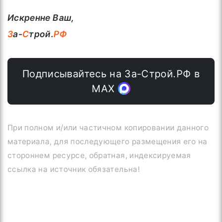
Искренне Ваш,
З
а-
С
трой.
РФ
Подписывайтесь на За-Строй.РФ в
МАХ
При полном и/или частичном копировании данного
материала, для последующего размещения его на
стороннем ресурсе, обратная, индексируемая
ссылка на источник обязательна!