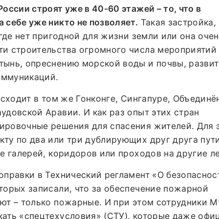
оссии строят уже в 40-60 этажей – то, что в
 себе уже никто не позволяет.
Такая застройка,
 где нет пригодной для жизни земли или она оче
ти строительства огромного числа мероприятий
тынь, опреснению морской воды и почвы, разви
оммуникаций.
оисходит в том же Гонконге, Сингапуре, Объедин
удовской Аравии. И как раз опыт этих стран
ировочные решения для спасения жителей. Для 
кту по два или три дублирующих друг друга пут
же галерей, коридоров или проходов на другие л
оправки в Технический регламент «О безопаснос
торых записали, что за обеспечение пожарной
ют – только пожарные. И при этом сотрудники 
кать «спецтехусловия» (СТУ), которые даже офи