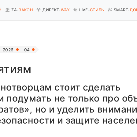
Й
ZA-
ЗАКОН
ДИРЕКТ-
WAY
LIVE-
СТИЛЬ
SMART-
ДО
2026
04
ятиям
нотворцам стоит сделать
и подумать не только про о
атов», но и уделить вниман
зопасности и защите населе