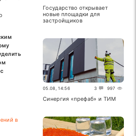
Государство открывает
новые площадки для
о
застройщиков
ским
ому
уделить
ом
 с
05.08, 14:56
3
997
Синергия «префаб» и ТИМ
ений в