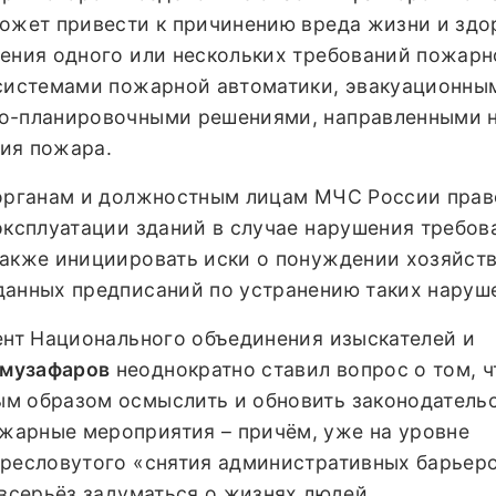
может привести к причинению вреда жизни и зд
шения одного или нескольких требований пожарн
 системами пожарной автоматики, эвакуационны
но-планировочными решениями, направленными 
ия пожара.
 органам и должностным лицам МЧС России прав
эксплуатации зданий в случае нарушения требов
также инициировать иски о понуждении хозяйс
данных предписаний по устранению таких наруш
дент Национального объединения изыскателей и
музафаров
неоднократно ставил вопрос о том, ч
м образом осмыслить и обновить законодательс
арные мероприятия – причём, уже на уровне
пресловутого «снятия административных барьеро
 всерьёз задуматься о жизнях людей.