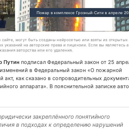
Пожар в комплексе Грозный-Сити в апреле 20
 сайте, могут быть созданы нейросетью или взяты из открытых
ых указаний на авторские права и лицензии. Если вы являетесь 
казания авторства или его удаления.
р Путин
подписал Федеральный закон от 25 апре
 изменений в Федеральный закон «О пожарной
 акт, как сказано в сопроводительных документ
йного аппарата». В пояснительной записке авт
юридически закреплённого понятийного
зличия в подходах к определению нарушений