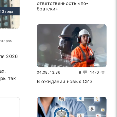
ответственность «по-
братски»
13 года
автором
ля 2026
ах,
04.08, 13:36
8
1470
оры так
В ожидании новых СИЗ