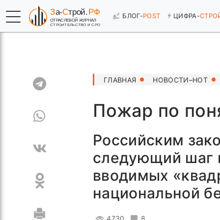
БЛОГ-
POST
ЦИФРА-
СТРО
ГЛАВНАЯ
НОВОСТИ–HOT
Пожар по пон
Российским зако
следующий шаг 
вводимых «квадр
национальной бе
4730
8