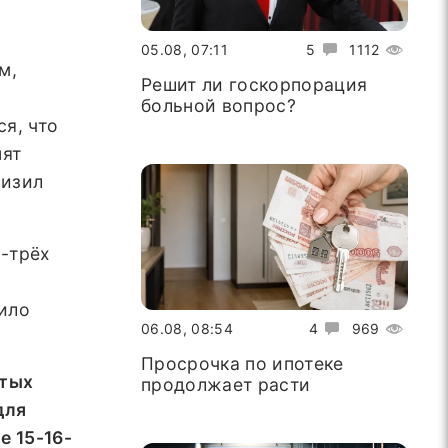
05.08, 07:11
5
1112
м,
Решит ли госкорпорация
больной вопрос?
я, что
нят
низил
-трёх
сило
06.08, 08:54
4
969
Просрочка по ипотеке
итых
продолжает расти
для
 15-16-