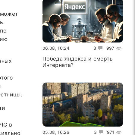
 может
нь
 по
тию
06.08, 10:24
3
997
Победа Яндекса и смерть
ённых
Интернета?
этого
и
естницы.
ти
МЧС в
05.08, 16:26
3
971
циально