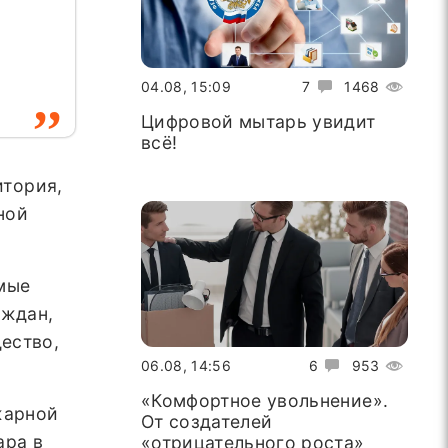
04.08, 15:09
7
1468
Цифровой мытарь увидит
всё!
итория,
ной
емые
аждан,
ество,
06.08, 14:56
6
953
«Комфортное увольнение».
жарной
От создателей
ара в
«отрицательного роста»