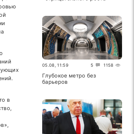
оровью
ой
ми
на
о
аний
05.08, 11:59
5
1158
твующих
Глубокое метро без
ений.
барьеров
то в
тво,
в»,