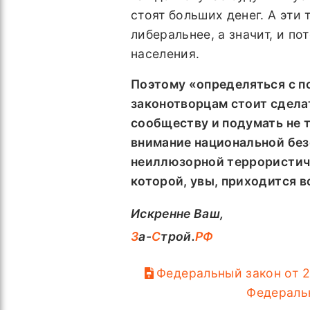
стоят больших денег. А эти
либеральнее, а значит, и п
населения.
Поэтому «определяться с по
законотворцам стоит сдела
сообществу и подумать не 
внимание национальной без
неиллюзорной террористиче
которой, увы, приходится в
Искренне Ваш,
З
а-
С
трой.
РФ
Федеральный закон от 2
Федераль