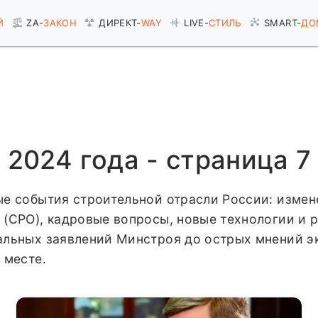
Й
ZA-
ЗАКОН
ДИРЕКТ-
WAY
LIVE-
СТИЛЬ
SMART-
ДО
 2024 года - страница 7
е события строительной отрасли России: измен
 (СРО), кадровые вопросы, новые технологии и 
льных заявлений Минстроя до острых мнений экс
 месте.