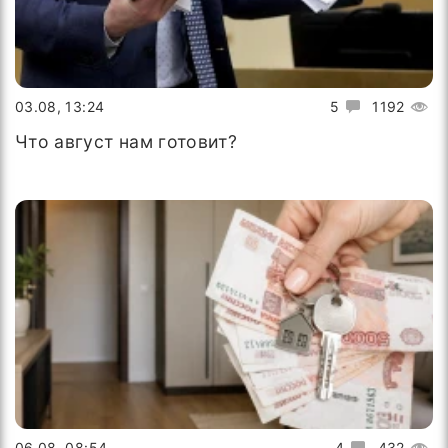
03.08, 13:24
5
1192
Что август нам готовит?
06.08, 08:54
4
432