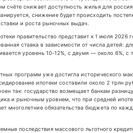
ом счёте снижает доступность жилья для россия
ланируется, снижение будет происходить постеп
ставки и роста рыночных выдач.
теки правительство представит к 1 июля 2026 г
анная ставка в зависимости от числа детей: дл
вается уровень 10-12%, с двумя — около 6%, с 
отных программ уже достигла исторического ма
сидирование ипотеки составили около 2 трлн ру
оен так: государство возмещает банкам разниц
ика и рыночным уровнем, что при средней ипот
ает многолетние обязательства бюджета по каж
темные последствия массового льготного кредит