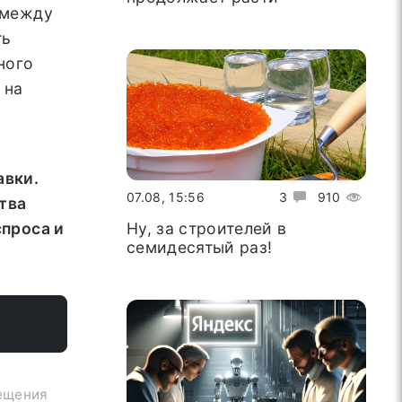
 между
ть
ного
 на
авки.
07.08, 15:56
3
910
тва
Ну, за строителей в
спроса и
семидесятый раз!
мещения