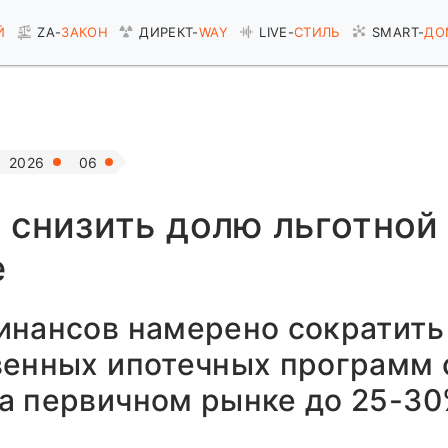
Й
ZA-
ЗАКОН
ДИРЕКТ-
WAY
LIVE-
СТИЛЬ
SMART-
ДО
2026
06
 снизить долю льготной
е
инансов намерено сократить
венных ипотечных программ 
а первичном рынке до 25-30