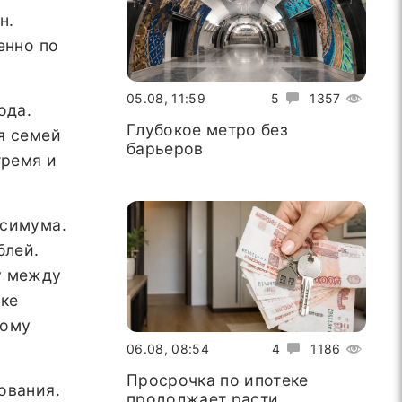
н.
енно по
05.08, 11:59
5
1357
ода.
Глубокое метро без
я семей
барьеров
тремя и
ксимума.
блей.
у между
еке
дому
06.08, 08:54
4
1186
Просрочка по ипотеке
ования.
продолжает расти