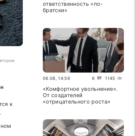
ответственность «по-
братски»
автором
06.08, 14:56
6
1145
ан
«Комфортное увольнение».
От создателей
«отрицательного роста»
тся к
.
тном