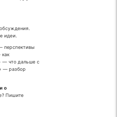
 обсуждения.
е идеи.
— перспективы
 как
» — что дальше с
» — разбор
и о
е? Пишите