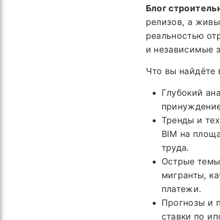
Блог строитель
релизов, а жив
реальностью от
и независимые 
Что вы найдёте 
Глубокий ан
принуждение 
Тренды и те
BIM на площ
труда.
Острые темы
мигранты, к
платежи.
Прогнозы и 
ставки по ип