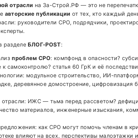
ной отрасли
на За-Строй.РФ — это не перепечатк
ые
авторские публикации
от тех, кто каждый ден
расли: руководители СРО, подрядчики, проекти
эксперты.
в разделе
БЛОГ-POST
:
ализ
проблем СРО
: компфонд в опасности? субс
к самоконтролю? статья 60 ГрК и её последстви
хнологии: модульное строительство, ИИ-платфор
адке, деревянное домостроение, цифровизация б
 отрасли: ИЖС — тьма перед рассветом? дефици
ачество материалов, инженерные изыскания, ком
предложения: как СРО могут помочь членам в кр
отеке влияют на всех, перспективы малоэтажки и