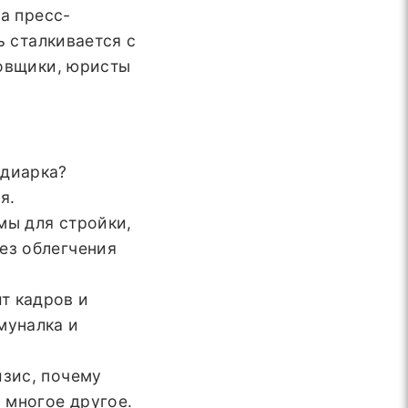
а пресс-
ь сталкивается с
ровщики, юристы
идиарка?
я.
мы для стройки,
ез облегчения
т кадров и
муналка и
изис, почему
 многое другое.