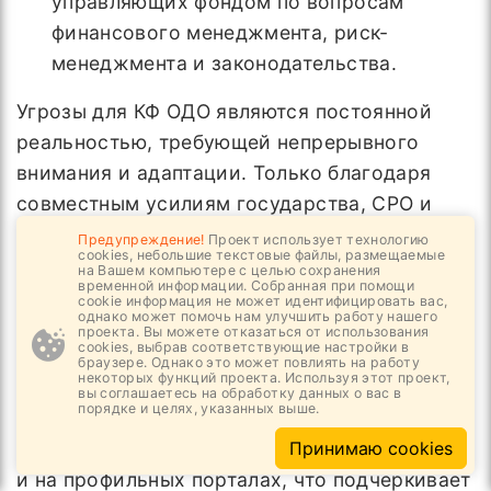
управляющих фондом по вопросам
финансового менеджмента, риск-
менеджмента и законодательства.
Угрозы для КФ ОДО являются постоянной
реальностью, требующей непрерывного
внимания и адаптации. Только благодаря
совместным усилиям государства, СРО и
всех участников строительной отрасли
Предупреждение!
Проект использует технологию
cookies, небольшие текстовые файлы, размещаемые
можно обеспечить надежную защиту
на Вашем компьютере с целью сохранения
временной информации. Собранная при помощи
компенсационного фонда, тем самым
cookie информация не может идентифицировать вас,
однако может помочь нам улучшить работу нашего
укрепляя доверие к строительному рынку и
проекта. Вы можете отказаться от использования
cookies, выбрав соответствующие настройки в
способствуя его устойчивому развитию.
браузере. Однако это может повлиять на работу
некоторых функций проекта. Используя этот проект,
Актуальные новости и аналитические
вы соглашаетесь на обработку данных о вас в
порядке и целях, указанных выше.
материалы по этой теме регулярно
появляются в специализированных изданиях
Принимаю cookies
и на профильных порталах, что подчеркивает