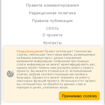
Правила комментирования
Редакционная политика
Правила публикации
СВЯЗЬ
О проекте
Контакты
Реклама
Предупреждение!
Проект использует технологию
cookies, небольшие текстовые файлы, размещаемые
на Вашем компьютере с целью сохранения
Ничего лишнего, только самое важное
временной информации. Собранная при помощи
cookie информация не может идентифицировать вас,
однако может помочь нам улучшить работу нашего
Отправить
проекта. Вы можете отказаться от использования
cookies, выбрав соответствующие настройки в
браузере. Однако это может повлиять на работу
некоторых функций проекта. Используя этот проект,
вы соглашаетесь на обработку данных о вас в
порядке и целях, указанных выше.
Принимаю cookies
Обратная связь