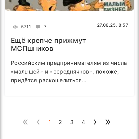
27.08.25, 8:57
5711
7
Ещё крепче прижмут
МСПшников
Российским предпринимателям из числа
«малышей» и «середнячков», похоже,
придётся раскошелиться…
«
‹
›
»
1
2
3
4