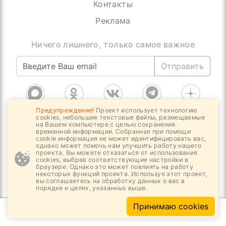
Контакты
Реклама
Присоединяйтесь, нас уже более 4000
Отправить
Предупреждение!
Проект использует технологию
cookies, небольшие текстовые файлы, размещаемые
Обратная связь
на Вашем компьютере с целью сохранения
временной информации. Собранная при помощи
cookie информация не может идентифицировать вас,
однако может помочь нам улучшить работу нашего
проекта. Вы можете отказаться от использования
cookies, выбрав соответствующие настройки в
Цифровое интернет издание За-Строй.РФ |
браузере. Однако это может повлиять на работу
Дискуссионно - информационная, отраслевая
некоторых функций проекта. Используя этот проект,
вы соглашаетесь на обработку данных о вас в
площадка. Новости и публикации
порядке и целях, указанных выше.
независимых и зависимых экспертов
Принимаю cookies
связанные с важнейшей строительной
отраслью и её системой саморегулирования