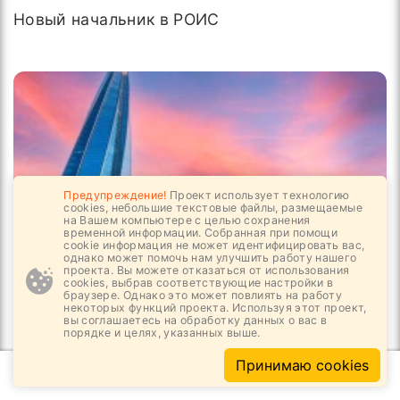
Новый начальник в РОИС
Предупреждение!
Проект использует технологию
cookies, небольшие текстовые файлы, размещаемые
на Вашем компьютере с целью сохранения
временной информации. Собранная при помощи
cookie информация не может идентифицировать вас,
однако может помочь нам улучшить работу нашего
проекта. Вы можете отказаться от использования
cookies, выбрав соответствующие настройки в
04.08, 08:54
2
708
браузере. Однако это может повлиять на работу
некоторых функций проекта. Используя этот проект,
вы соглашаетесь на обработку данных о вас в
В Петербурге появится второй небоскрёб
порядке и целях, указанных выше.
«Лахта Центр»
Принимаю cookies