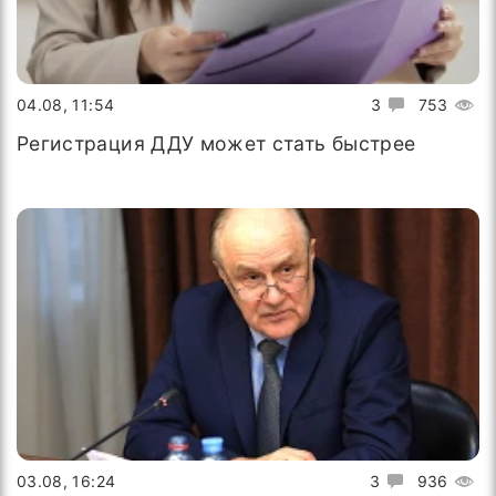
04.08, 11:54
3
753
Регистрация ДДУ может стать быстрее
03.08, 16:24
3
936