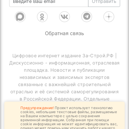
Отправить
Обратная связь
Цифровое интернет издание За-Строй.РФ |
Дискуссионно - информационная, отраслевая
площадка. Новости и публикации
независимых и зависимых экспертов
связанные с важнейшей строительной
отраслью и её системой саморегулирования
в Российской Федерации. Отдельные
публикации могут содержать информацию,
Предупреждение!
Проект использует технологию
cookies, небольшие текстовые файлы, размещаемые
не предназначенную для пользователей
на Вашем компьютере с целью сохранения
до 18 лет
временной информации. Собранная при помощи
cookie информация не может идентифицировать вас,
однако может помочь нам улучшить работу нашего