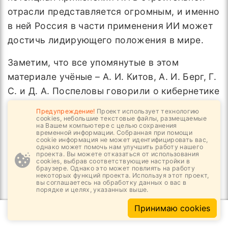
отрасли представляется огромным, и именно
в ней Россия в части применения ИИ может
достичь лидирующего положения в мире.
Заметим, что все упомянутые в этом
материале учёные – А. И. Китов, А. И. Берг, Г.
С. и Д. А. Поспеловы говорили о кибернетике
(сегодня вместо слова «кибернетика» в ходу
Предупреждение!
Проект использует технологию
понятие ИТ), а также об ИИ как одном из
cookies, небольшие текстовые файлы, размещаемые
на Вашем компьютере с целью сохранения
важнейших научных направлений в области
временной информации. Собранная при помощи
cookie информация не может идентифицировать вас,
ИТ в контексте их применения к управлению
однако может помочь нам улучшить работу нашего
проекта. Вы можете отказаться от использования
сложными системами. Представляется, что в
cookies, выбрав соответствующие настройки в
браузере. Однако это может повлиять на работу
части управления инвестиционно-
некоторых функций проекта. Используя этот проект,
вы соглашаетесь на обработку данных о вас в
строительными проектами нам всем пришла
порядке и целях, указанных выше.
пора осознать себя последователями этих
Принимаю cookies
выдающихся людей. По понятным причинам,