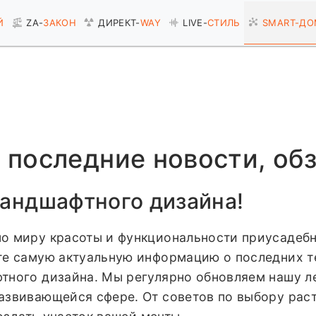
Й
ZA-
ЗАКОН
ДИРЕКТ-
WAY
LIVE-
СТИЛЬ
SMART-
ДО
последние новости, об
ландшафтного дизайна!
о миру красоты и функциональности приусадебн
те самую актуальную информацию о последних т
ного дизайна. Мы регулярно обновляем нашу лен
азвивающейся сфере. От советов по выбору рас