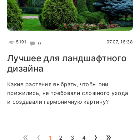
5191
07.07, 16:38
0
Лучшее для ландшафтного
дизайна
Какие растения выбрать, чтобы они
прижились, не требовали сложного ухода
и создавали гармоничную картину?
«
‹
›
»
1
2
3
4