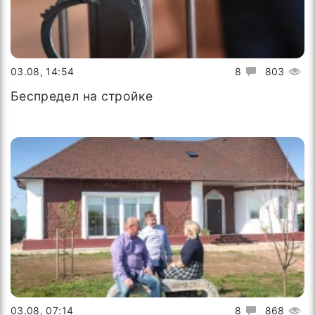
03.08, 14:54
8
803
Беспредел на стройке
03.08, 07:14
8
868