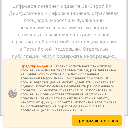
Цифровое интернет издание За-Строй.РФ |
Дискуссионно - информационная, отраслевая
площадка. Новости и публикации
независимых и зависимых экспертов
связанные с важнейшей строительной
отраслью и её системой саморегулирования
в Российской Федерации. Отдельные
публикации могут содержать информацию,
не предназначенную для пользователей
Предупреждение!
Проект использует технологию
до 18 лет
cookies, небольшие текстовые файлы, размещаемые
на Вашем компьютере с целью сохранения
временной информации. Собранная при помощи
cookie информация не может идентифицировать вас,
однако может помочь нам улучшить работу нашего
проекта. Вы можете отказаться от использования
© Copyright За-Строй.РФ, 2019 - 2026
cookies, выбрав соответствующие настройки в
браузере. Однако это может повлиять на работу
Все права защищены
некоторых функций проекта. Используя этот проект,
вы соглашаетесь на обработку данных о вас в
порядке и целях, указанных выше.
Принимаю cookies