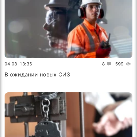
04.08, 13:36
8
599
В ожидании новых СИЗ