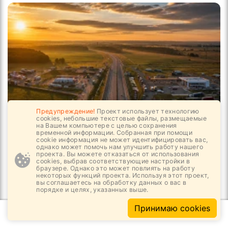
Предупреждение!
Проект использует технологию
cookies, небольшие текстовые файлы, размещаемые
на Вашем компьютере с целью сохранения
07.08, 08:54
1
480
временной информации. Собранная при помощи
cookie информация не может идентифицировать вас,
Путешествовать по трассам становится
однако может помочь нам улучшить работу нашего
проекта. Вы можете отказаться от использования
удобнее
cookies, выбрав соответствующие настройки в
браузере. Однако это может повлиять на работу
некоторых функций проекта. Используя этот проект,
вы соглашаетесь на обработку данных о вас в
порядке и целях, указанных выше.
Принимаю cookies