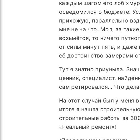
каждым шагом его лоб хмури
осведомился о бюджете. Ус
прихожую, параллельно взды
мне не на что. Мол, за таки
возьмётся, то ничего путног
от силы минут пять, и даже
её достоинство замерами ст
Тут я знатно приуныла. Зн
ценник, специалист, найден
сам ретировался… Что делат
На этот случай был у меня в
итоге я нашла строительную
строительные работы за 30
«Реальный ремонт»!