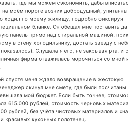
казать, где мы можем сэкономить, дабы вписатьс
 на моём пороге возник добродушный, упитанны
лго ходил по моему жилищу, подробно фиксируя
пециальном бланке. Он обещал мне поставить да
чную панель прямо над стиральной машиной, при
ому в стену холодильнику, достать звезду с неб
показалось). Слушала я его, не закрывая рта, и
риличная фирма отважилась морочиться со мной
.
ей спустя меня ждало возвращение в жестокую
енеджер скинул мне смету, где были посчитаны
ревышала мой бюджет. Если быть точнее, стоимо
ла 615.000 рублей, стоимость черновых материа
.000 рублей, без учёта чистовых материалов и «н
 и красивых кухонных полотенец.