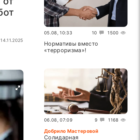
 от
бот
05.08, 10:33
10
1500
14.11.2025
Нормативы вместо
«терроризма»!
06.08, 07:09
9
1168
Добрило Мастеровой
Солидарная