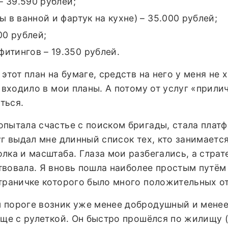
– 39.590 рублей;
ы в ванной и фартук на кухне) – 35.000 рублей;
00 рублей;
итингов – 19.350 рублей.
этот план на бумаге, средств на него у меня не х
е входило в мои планы. А потому от услуг «прили
ться.
опытала счастье с поиском бригады, стала плат
уг выдал мне длинный список тех, кто занимаетс
лка и масштаба. Глаза мои разбегались, а страт
твовала. Я вновь пошла наиболее простым путём
страничке которого было много положительных о
 пороге возник уже менее добродушный и мене
еще с рулеткой. Он быстро прошёлся по жилищу 