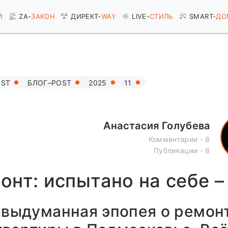
Й
ZA-
ЗАКОН
ДИРЕКТ-
WAY
LIVE-
СТИЛЬ
SMART-
ДО
OST
БЛОГ–POST
2025
11
Анастасия Голубева
Комментарии - 8
Публикации - 6
нт: испытано на себе –
евыдуманная эпопея о ремон