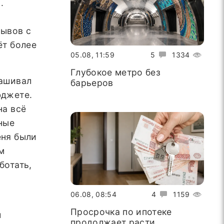
.
зывов с
ёт более
05.08, 11:59
5
1334
Глубокое метро без
рашивал
барьеров
юджете.
на всё
дные
еня были
м
ботать,
06.08, 08:54
4
1159
Просрочка по ипотеке
л
продолжает расти