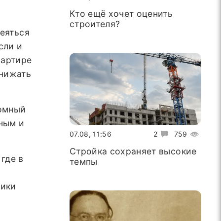
Кто ещё хочет оценить
в
строителя?
деяться
сли и
вартире
унижать
ромный
ным и
07.08, 11:56
2
759
Стройка сохраняет высокие
где в
темпы
рики