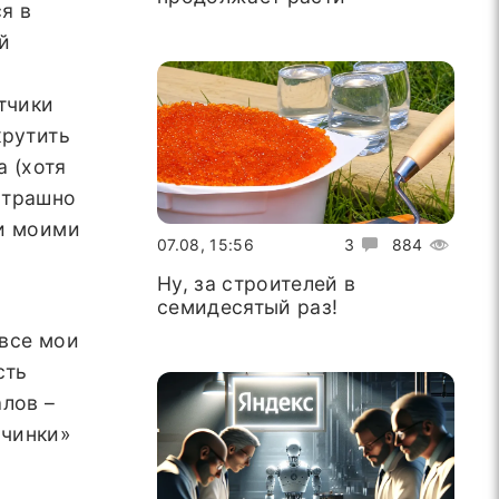
я в
й
тчики
крутить
а (хотя
 страшно
 и моими
07.08, 15:56
3
884
Ну, за строителей в
семидесятый раз!
 все мои
сть
лов –
ачинки»