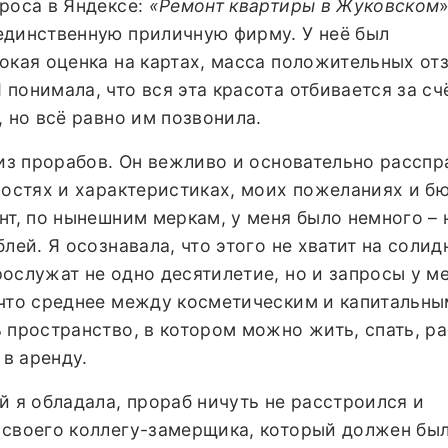
роса в Яндексе:
«
Ремонт квартиры в Жуковском
»
единственную приличную фирму. У неё был
окая оценка на картах, масса положительных от
понимала, что вся эта красота отбивается за сч
, но всё равно им позвонила.
 из прорабов. Он вежливо и основательно рассп
ностях и характеристиках, моих пожеланиях и б
нт, по нынешним меркам, у меня было немного – 
лей. Я осознавала, что этого не хватит на соли
ослужат не одно десятилетие, но и запросы у м
ечто среднее между косметическим и капитальны
 пространство, в котором можно жить, спать, ра
 в аренду.
й я обладала, прораб ничуть не расстроился и
 своего коллегу-замерщика, который должен бы