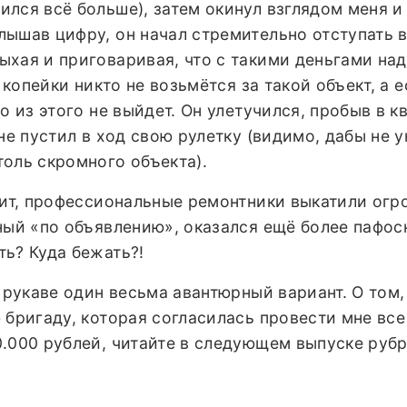
лся всё больше), затем окинул взглядом меня и
лышав цифру, он начал стремительно отступать 
хая и приговаривая, что с такими деньгами на
е копейки никто не возьмётся за такой объект, а е
о из этого не выйдет. Он улетучился, пробыв в к
 не пустил в ход свою рулетку (видимо, дабы не 
оль скромного объекта).
ачит, профессиональные ремонтники выкатили ог
ный «по объявлению», оказался ещё более пафос
ь? Куда бежать?!
 рукаве один весьма авантюрный вариант. О том, 
 бригаду, которая согласилась провести мне все
0.000 рублей, читайте в следующем выпуске руб