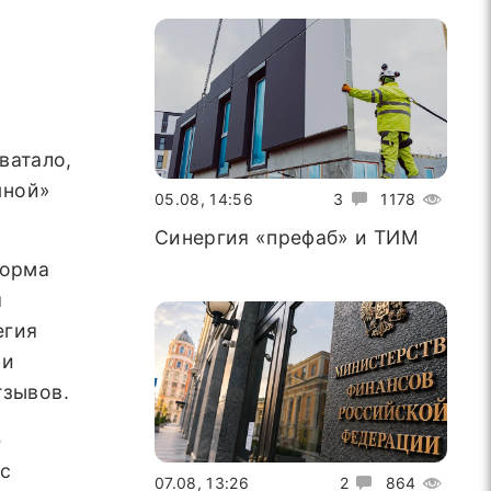
ватало,
чной»
05.08, 14:56
3
1178
Синергия «префаб» и ТИМ
форма
я
егия
 и
тзывов.
е
(с
07.08, 13:26
2
864