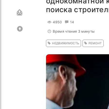
однокомнатной к
поиска строител
4950
14
Время чтения 3 минуты
НЕДВИЖИМОСТЬ
РЕМОНТ