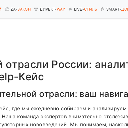
Й
ZA-
ЗАКОН
ДИРЕКТ-
WAY
LIVE-
СТИЛЬ
SMART-
ДО
 отрасли России: анали
elp-Кейс
тельной отрасли: ваш навига
Кейс, где мы ежедневно собираем и анализируем
 Наша команда экспертов внимательно отслежива
егуляторных нововведений. Мы понимаем, наскол