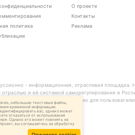
конфиденциальности
О проекте
омментирования
Контакты
ная политика
Реклама
убликации
куссионно - информационная, отраслевая площадка. 
й отраслью и её системой саморегулирования в Росс
 информацию, не предназначенную для пользователей
kies, небольшие текстовые файлы,
ения временной информации.
идентифицировать вас, однако может
жете отказаться от использования
ере. Однако это может повлиять на
проект, вы соглашаетесь на обработку
Принимаю cookies