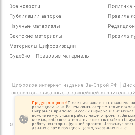
Все новости
Политика 
Публикации авторов
Правила к
Научные материалы
Редакцион
Светские материалы
Правила п
Материалы Цифровизации
Судебно - Правовые материалы
Цифровое интернет издание За-Строй.РФ | Дис
экспертов связанные с важнейшей строительно
содержать
Предупреждение!
Проект использует технологию coo
размещаемые на Вашем компьютере с целью сохран
Собранная при помощи cookie информация не может 
помочь нам улучшить работу нашего проекта. Вы мо
cookies, выбрав соответствующие настройки в брауз
работу некоторых функций проекта. Используя этот 
© Copyright За-Строй.РФ, 2019 - 2026
данных о вас в порядке и целях, указанных выше.