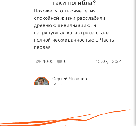
таки погибла?
Похоже, что тысячелетия
спокойной жизни расслабили
древнюю цивилизацию, и
нагрянувшая катастрофа стала
полной неожиданностью… Часть
первая
4005
0
15.07, 13:34
Сергей Яковлев
Красивы и очень
опасны – 3
Часть третья. Потенциальную
сейсмическую угрозу от
междуречий горных рек
подтверждают крупные
землетрясения