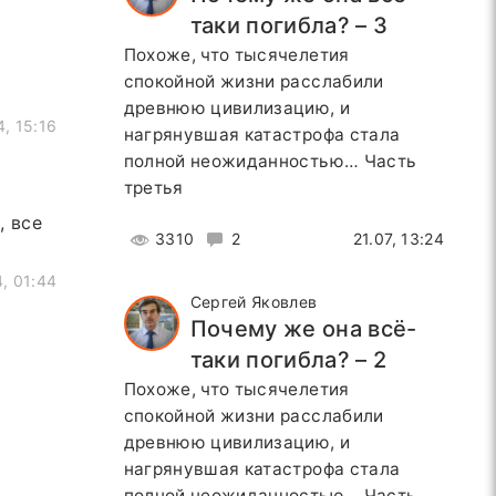
таки погибла? – 3
Похоже, что тысячелетия
спокойной жизни расслабили
древнюю цивилизацию, и
4, 15:16
нагрянувшая катастрофа стала
полной неожиданностью… Часть
третья
, все
3310
2
21.07, 13:24
4, 01:44
Сергей Яковлев
Почему же она всё-
таки погибла? – 2
Похоже, что тысячелетия
спокойной жизни расслабили
древнюю цивилизацию, и
нагрянувшая катастрофа стала
полной неожиданностью… Часть