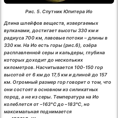
Рис. 5. Спутник Юпитера Ио
Длина шлейфов веществ, извергаемых
вулканами, достигает высоты 330 км и
радиуса 700 км, лавовые потоки – длины в
330 км. Н
а Ио есть горы (рис.6), озёра
расплавленной серы и кальдеры, глубина
которых доходит до нескольких
километров.
Н
асчитывается 100-150 гор
высотой от 6 км до 17,5 км и длиной до 157
км. Огромный размер гор говорит о том, что
они состоят в основном из силикатных
пород, а не из серы.
Температура на Ио
колеблется от –163°С до –183°С, но
максимальная поднимается