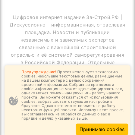
Цифровое интернет издание За-Строй.РФ |
Дискуссионно - информационная, отраслевая
площадка. Новости и публикации
независимых и зависимых экспертов
связанные с важнейшей строительной
отраслью и её системой саморегулирования
в Российской Федерации. Отдельные
публикации могут содержать информацию,
Предупреждение!
Проект использует технологию
cookies, небольшие текстовые файлы, размещаемые
не предназначенную для пользователей
на Вашем компьютере с целью сохранения
до 18 лет
временной информации. Собранная при помощи
cookie информация не может идентифицировать вас,
однако может помочь нам улучшить работу нашего
проекта. Вы можете отказаться от использования
cookies, выбрав соответствующие настройки в
браузере. Однако это может повлиять на работу
© Copyright За-Строй.РФ, 2019 - 2026
некоторых функций проекта. Используя этот проект,
вы соглашаетесь на обработку данных о вас в
Все права защищены
порядке и целях, указанных выше.
Принимаю cookies