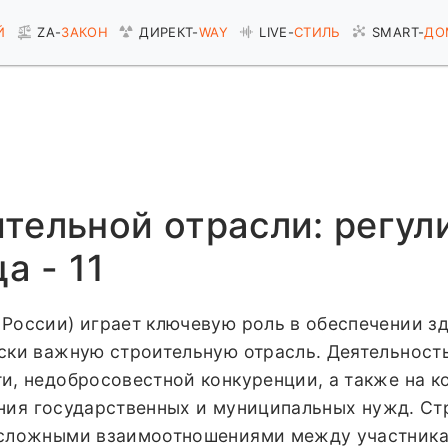
Й
ZA-
ЗАКОН
ДИРЕКТ-
WAY
LIVE-
СТИЛЬ
SMART-
ДО
тельной отрасли: регул
а - 11
России) играет ключевую роль в обеспечении зд
ски важную строительную отрасль. Деятельност
и, недобросовестной конкуренции, а также на к
чения государственных и муниципальных нужд. Ст
 сложными взаимоотношениями между участника