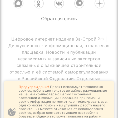
Обратная связь
Цифровое интернет издание За-Строй.РФ |
Дискуссионно - информационная, отраслевая
площадка. Новости и публикации
независимых и зависимых экспертов
связанные с важнейшей строительной
отраслью и её системой саморегулирования
в Российской Федерации. Отдельные
публикации могут содержать информацию,
Предупреждение!
Проект использует технологию
cookies, небольшие текстовые файлы, размещаемые
не предназначенную для пользователей
на Вашем компьютере с целью сохранения
до 18 лет
временной информации. Собранная при помощи
cookie информация не может идентифицировать вас,
однако может помочь нам улучшить работу нашего
проекта. Вы можете отказаться от использования
cookies, выбрав соответствующие настройки в
браузере. Однако это может повлиять на работу