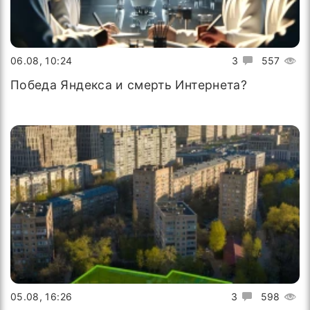
06.08, 10:24
3
557
Победа Яндекса и смерть Интернета?
05.08, 16:26
3
598