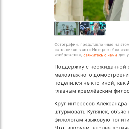
Фотографии, представленные на этом
источников в сети Интернет без явн
изображения,
для у
свяжитесь с нами
Поддержку с неожиданной с
малоэтажного домостроения
поделился не кто иной, как
главным кремлёвским фило
Круг интересов Александра 
штурмовать Купянск, объясн
филологам языковую полити
Что, впрочем, вполне логич