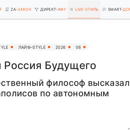
Й
ZA-
ЗАКОН
ДИРЕКТ-
WAY
LIVE-
СТИЛЬ
SMART-
ДО
TYLE
ЛАЙФ–STYLE
2026
06
 Россия Будущего
ественный философ высказал
аполисов по автономным