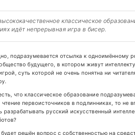
высококачественное классическое образован
иях идёт непрерывная игра в бисер.
дно, подразумевается отсылка к одноимённому 
 общество будущего, в котором живут интеллект
грой, суть которой не очень понятна ни читателя
ру.
есть, что классическое образование подразумев
и чтение первоисточников в подлинниках, то не в
ть разрабатывать русский искусственный интелле
ботов?
к будет решён вопрос с собственностью на средс