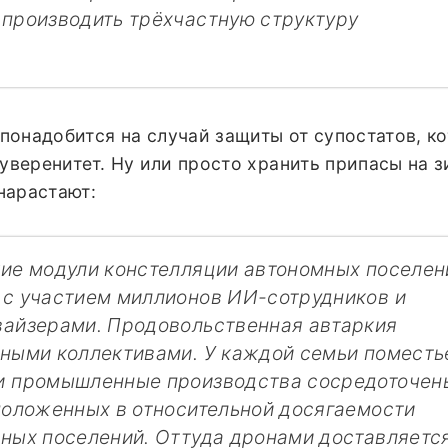
производить трёхчастную структуру
понадобится на случай защиты от супостатов, к
суверенитет. Ну или просто хранить припасы на з
нарастают:
ие модули констелляции автономных поселен
 с участием миллионов ИИ-сотрудников и
вайзерами. Продовольственная автаркия
ными коллективами. У каждой семьи поместь
и промышленные производства сосредоточен
положенных в относительной досягаемости
ных поселений. Оттуда дронами доставляетс