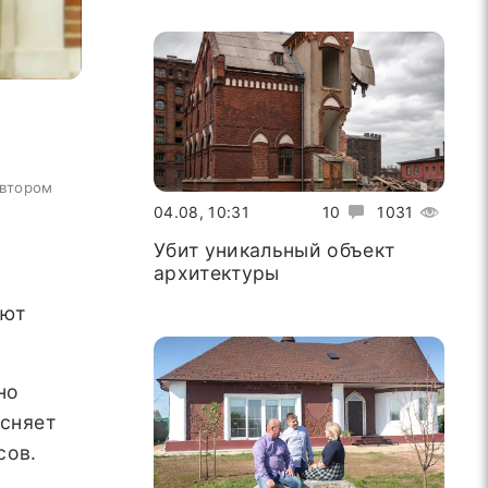
автором
04.08, 10:31
10
1031
Убит уникальный объект
архитектуры
ают
но
ясняет
сов.