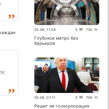
у
05.08, 11:59
5
730
граждан
Глубокое метро без
барьеров
ру
05.08, 07:11
5
706
Решит ли госкорпорация