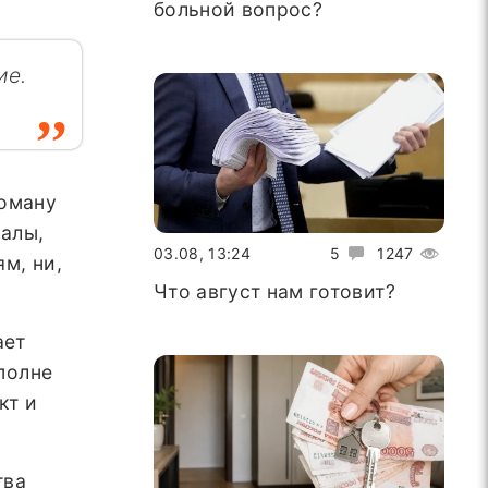
больной вопрос?
ие.
роману
уалы,
03.08, 13:24
5
1247
м, ни,
Что август нам готовит?
ает
полне
кт и
тва