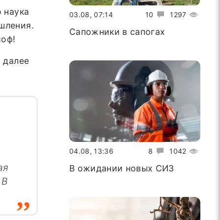
о наука
03.08, 07:14
10
1297
шления.
Сапожники в сапогах
соф!
и далее
04.08, 13:36
8
1042
ая
В ожидании новых СИЗ
 В