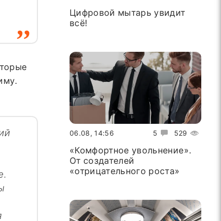
Цифровой мытарь увидит
всё!
оторые
иму.
ий
06.08, 14:56
5
529
«Комфортное увольнение».
От создателей
«отрицательного роста»
е.
ы
я