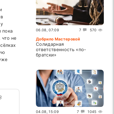
и
 в
ну
06.08, 07:09
7
570
л пока
 что не
Добрило Мастеровой
Солидарная
осёлках
ответственность «по-
ую
братски»
уже
В
04.08, 15:09
7
1045