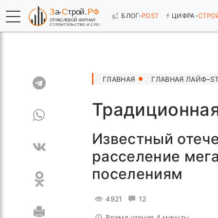
БЛОГ-
POST
ЦИФРА-
СТРО
ГЛАВНАЯ
ГЛАВНАЯ ЛАЙФ–S
Традиционная
Известный отеч
расселение мег
поселениям
4921
12
Время чтения 4 минуты