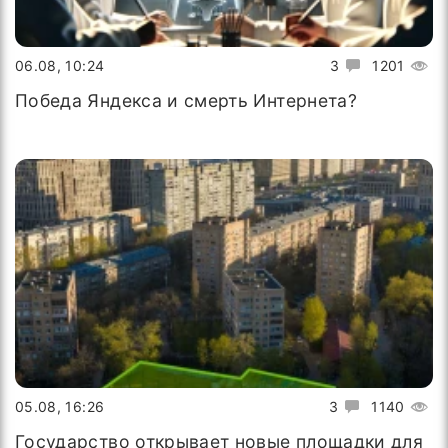
06.08, 10:24
3
1201
Победа Яндекса и смерть Интернета?
05.08, 16:26
3
1140
Государство открывает новые площадки для