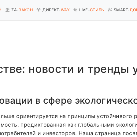
Й
ZA-
ЗАКОН
ДИРЕКТ-
WAY
LIVE-
СТИЛЬ
SMART-
ДО
стве: новости и тренды 
овации в сфере экологическ
ольше ориентируется на принципы устойчивого р
имость, продиктованная как глобальными эколог
потребителей и инвесторов. Наша страница пос