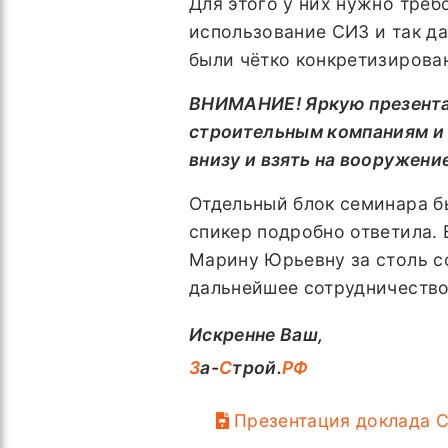
Для этого у них нужно треб
использование СИЗ и так да
были чётко конкретизирова
ВНИМАНИЕ! Яркую презент
строительным компаниям и 
внизу и взять на вооружени
Отдельный блок семинара б
спикер подробно ответила.
Марину Юрьевну за столь с
дальнейшее сотрудничество
Искренне Ваш,
З
а-
С
трой.
РФ
Презентация доклада С