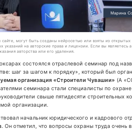
Марина С
 сайте, могут быть созданы нейросетью или взяты из открытых
ых указаний на авторские права и лицензии. Если вы являетесь 
казания авторства или его удаления.
боксарах состоялся отраслевой семинар под наз
тве: шаг за шагом к порядку», который был орга
уемая организация «Строители Чувашии»
(А «С
ателями семинара стали специалисты по охране 
 руководители свыше пятидесяти строительных к
мой организации.
ствовал начальник юридического и кадрового от
в
. Он отметил, что вопросы охраны труда очень 