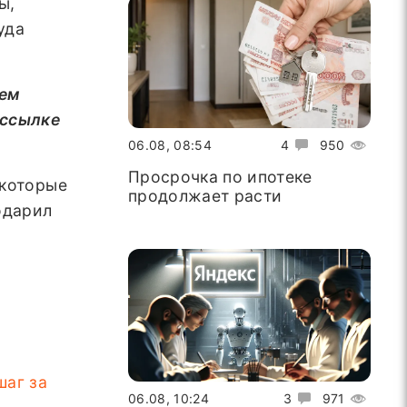
ы,
уда
ем
 ссылке
06.08, 08:54
4
950
Просрочка по ипотеке
 которые
продолжает расти
одарил
шаг за
06.08, 10:24
3
971