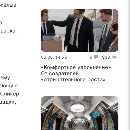
яжёлые
р,
варка,
06.08, 14:56
6
933
«Комфортное увольнение».
От создателей
тему
«отрицательного роста»
чающую
 Спикер
щадки,