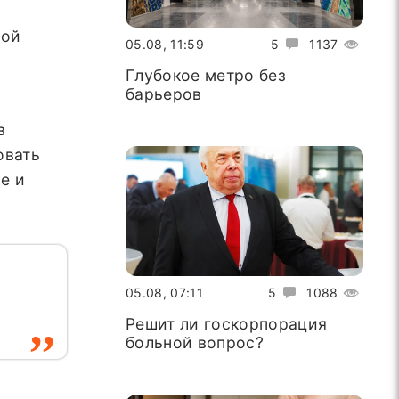
ной
05.08, 11:59
5
1137
Глубокое метро без
барьеров
в
овать
е и
05.08, 07:11
5
1088
Решит ли госкорпорация
больной вопрос?