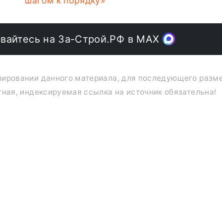
шагом к порядку»
вайтесь на За-Строй.РФ в МАХ
опировании данного материала, для последующего раз
тная, индексируемая ссылка на источник обязательна!