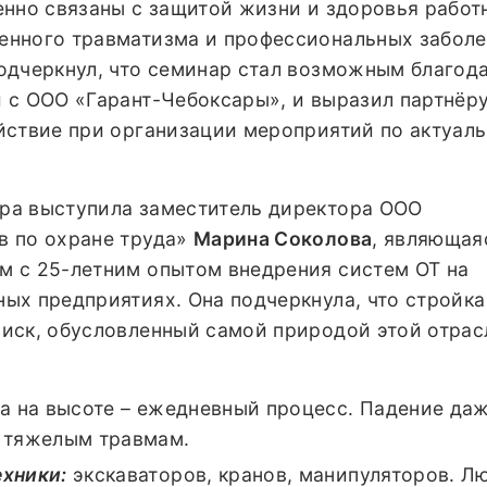
енно связаны с защитой жизни и здоровья работ
нного травматизма и профессиональных заболе
одчеркнул, что семинар стал возможным благод
 с ООО «Гарант-Чебоксары», и выразил партнёр
йствие при организации мероприятий по актуал
ра выступила заместитель директора ООО
в по охране труда»
Марина Соколова
, являющая
 с 25-летним опытом внедрения систем ОТ на
х предприятиях. Она подчеркнула, что стройка 
иск, обусловленный самой природой этой отрас
а на высоте – ежедневный процесс. Падение даже
 тяжелым травмам.
хники:
экскаваторов, кранов, манипуляторов. Л