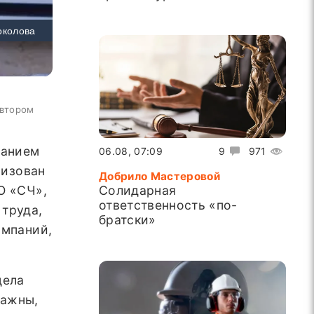
околова
автором
ванием
06.08, 07:09
9
971
низован
Добрило Мастеровой
Солидарная
О «СЧ»,
ответственность «по-
труда,
братски»
омпаний,
дела
важны,