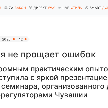
Й
ZA-
ЗАКОН
ДИРЕКТ-
WAY
LIVE-
СТИЛЬ
SMART-
ДО
2025
12
ая не прощает ошибок
громным практическим опыто
ступила с яркой презентацие
 семинара, организованного 
орегуляторами Чувашии