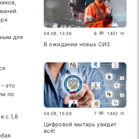
ников,
ваний.
аря
у
04.08, 13:36
8
1451
ьным для
В ожидании новых СИЗ
ся
– это
ли по
04.08, 15:09
7
1442
 с 1,8
Цифровой мытарь увидит
всё!
юбая