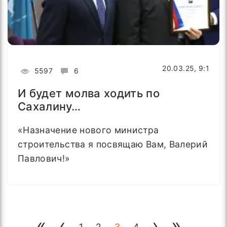
20.03.25, 9:1
5597
6
И будет молва ходить по
Сахалину…
«Назначение нового министра
строительства я посвящаю Вам, Валерий
Павлович!»
«
‹
›
»
1
2
3
4