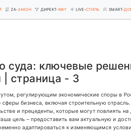
Й
ZA-
ЗАКОН
ДИРЕКТ-
WAY
LIVE-
СТИЛЬ
SMART-
ДО
о суда: ключевые решен
| страница - 3
утом, регулирующим экономические споры в Ро
е сферы бизнеса, включая строительную отрасл
ьстве и прецеденты, которые могут повлиять на
Наша цель – предоставить вам актуальную и дос
временно адаптироваться к изменяющимся услов