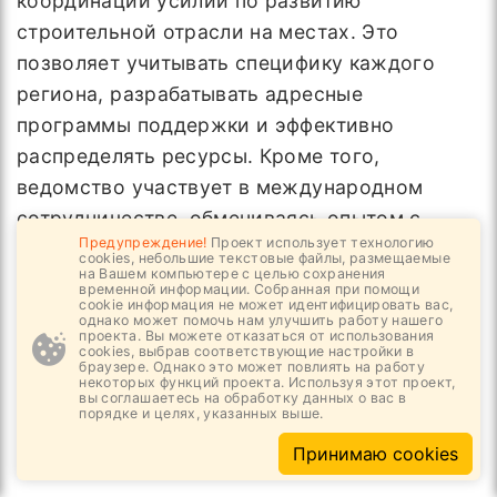
координации усилий по развитию
строительной отрасли на местах. Это
позволяет учитывать специфику каждого
региона, разрабатывать адресные
программы поддержки и эффективно
распределять ресурсы. Кроме того,
ведомство участвует в международном
сотрудничестве, обмениваясь опытом с
Предупреждение!
Проект использует технологию
зарубежными партнерами, привлекая
cookies, небольшие текстовые файлы, размещаемые
на Вашем компьютере с целью сохранения
инвестиции и продвигая российские
временной информации. Собранная при помощи
cookie информация не может идентифицировать вас,
строительные технологии и материалы на
однако может помочь нам улучшить работу нашего
проекта. Вы можете отказаться от использования
мировые рынки. Такое взаимодействие
cookies, выбрав соответствующие настройки в
браузере. Однако это может повлиять на работу
способствует интеграции российской
некоторых функций проекта. Используя этот проект,
вы соглашаетесь на обработку данных о вас в
строительной отрасли в глобальную
порядке и целях, указанных выше.
экономику и повышению ее
Принимаю cookies
конкурентоспособности.