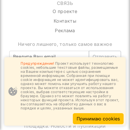
СВЯЗЬ
О проекте
Контакты
Реклама
Ничего лишнего, только самое важное
Отправить
Предупреждение!
Проект использует технологию
cookies, небольшие текстовые файлы, размещаемые
на Вашем компьютере с целью сохранения
временной информации. Собранная при помощи
cookie информация не может идентифицировать вас,
однако может помочь нам улучшить работу нашего
проекта. Вы можете отказаться от использования
Обратная связь
cookies, выбрав соответствующие настройки в
браузере. Однако это может повлиять на работу
некоторых функций проекта. Используя этот проект,
вы соглашаетесь на обработку данных о вас в
порядке и целях, указанных выше.
Цифровое интернет издание За-Строй.РФ |
Дискуссионно - информационная, отраслевая
Принимаю cookies
площадка. Новости и публикации