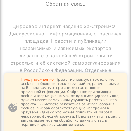
Обратная связь
Цифровое интернет издание За-Строй.РФ |
Дискуссионно - информационная, отраслевая
площадка. Новости и публикации
независимых и зависимых экспертов
связанные с важнейшей строительной
отраслью и её системой саморегулирования
в Российской Федерации. Отдельные
публикации могут содержать информацию,
Предупреждение!
Проект использует технологию
cookies, небольшие текстовые файлы, размещаемые
не предназначенную для пользователей
на Вашем компьютере с целью сохранения
до 18 лет
временной информации. Собранная при помощи
cookie информация не может идентифицировать вас,
однако может помочь нам улучшить работу нашего
проекта. Вы можете отказаться от использования
cookies, выбрав соответствующие настройки в
браузере. Однако это может повлиять на работу
© Copyright За-Строй.РФ, 2019 - 2026
некоторых функций проекта. Используя этот проект,
вы соглашаетесь на обработку данных о вас в
Все права защищены
порядке и целях, указанных выше.